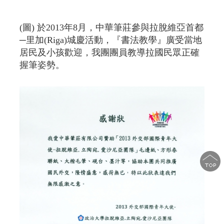
(圖) 於2013年8月，中華筆莊參與拉脫維亞首都
─里加(Riga)城慶活動，『書法教學』廣受當地
居民及小孩歡迎，我團團員教導拉國民眾正確
握筆姿勢。