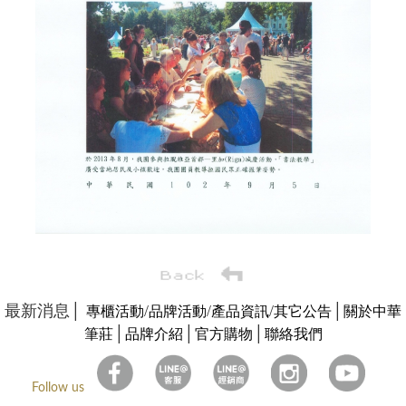
最新消息│
/
/
/
│
專櫃活動
品牌活動
產品資訊
其它公告
關於中華
│
│
│
筆莊
品牌介紹
官方購物
聯絡我們
Follow us