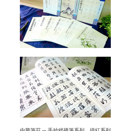
中華筆莊 ─ 手抄經硬筆系列、描紅系列