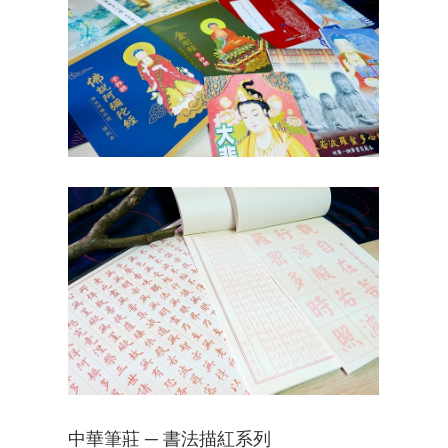
中華筆莊 ─ 書法描紅系列