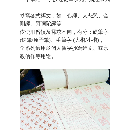
抄寫各式經文，如：心經、大悲咒、金
剛經、阿彌陀經等。
依使用習慣及需求不同，有分：硬筆字
(鋼筆/原子筆)、毛筆字 (大楷/小楷)，
全系列適用於個人習字抄寫經文、或宗
教信仰等用途。