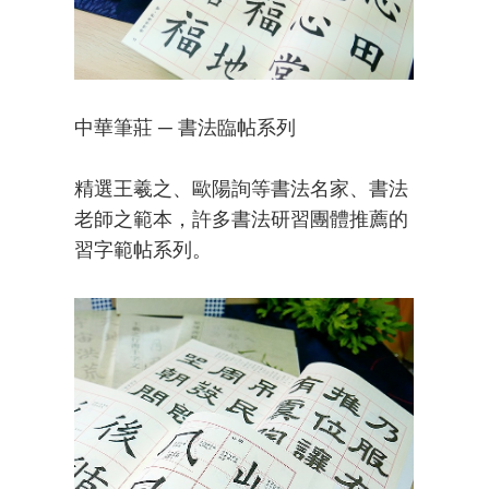
中華筆莊 ─ 書法臨帖系列
精選王羲之、歐陽詢等書法名家、書法
老師之範本，許多書法研習團體推薦的
習字範帖系列。