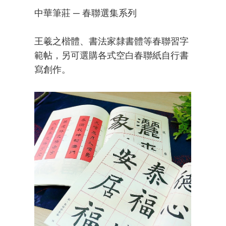
中華筆莊 ─ 春聯選集系列
王羲之楷體、書法家隸書體等春聯習字
範帖，另可選購各式空白春聯紙自行書
寫創作。