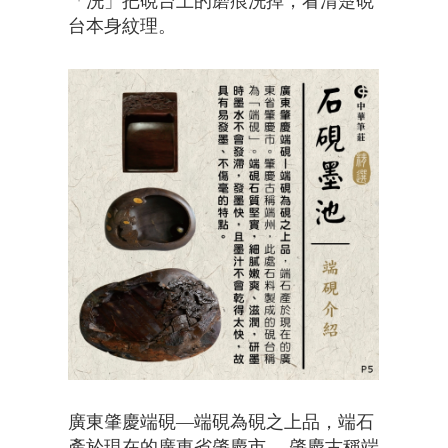
「洗」把硯台上的磨痕洗掉，看清楚硯
台本身紋理。
廣東肇慶端硯—端硯為硯之上品，端石
產於現在的廣東省肇慶市。 肇慶古稱端