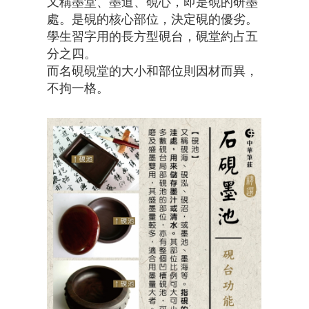
又稱墨堂、墨道、硯心，即是硯的研墨
處。是硯的核心部位，決定硯的優劣。
學生習字用的長方型硯台，硯堂約占五
分之四。
而名硯硯堂的大小和部位則因材而異，
不拘一格。