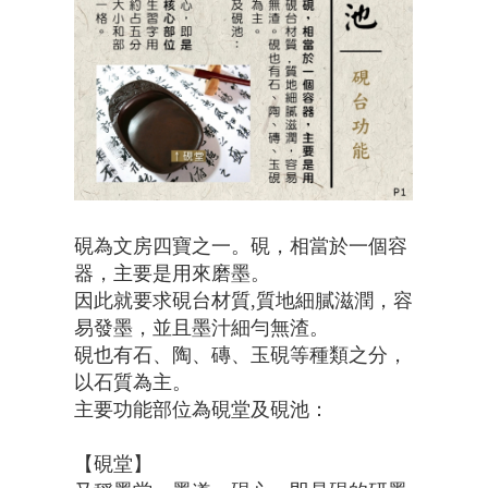
硯為文房四寶之一。硯，相當於一個容
器，主要是用來磨墨。
因此就要求硯台材質,質地細膩滋潤，容
易發墨，並且墨汁細勻無渣。
硯也有石、陶、磚、玉硯等種類之分，
以石質為主。
主要功能部位為硯堂及硯池：
【硯堂】