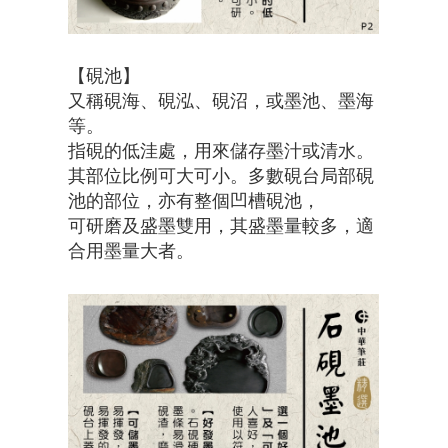
【硯池】
又稱硯海、硯泓、硯沼，或墨池、墨海
等。
指硯的低洼處，用來儲存墨汁或清水。
其部位比例可大可小。多數硯台局部硯
池的部位，亦有整個凹槽硯池，
可研磨及盛墨雙用，其盛墨量較多，適
合用墨量大者。