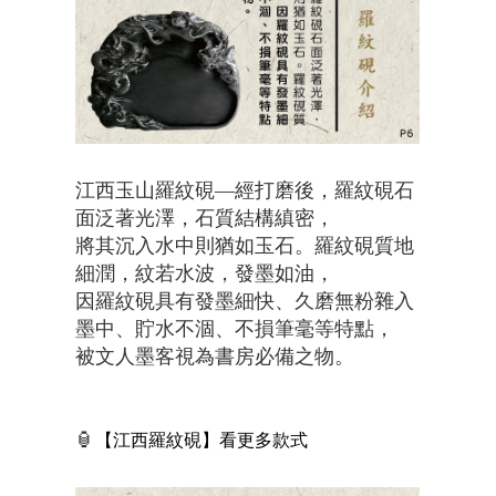
江西玉山羅紋硯—經打磨後，羅紋硯石
面泛著光澤，石質結構縝密，
將其沉入水中則猶如玉石。羅紋硯質地
細潤，紋若水波，發墨如油，
因羅紋硯具有發墨細快、久磨無粉雜入
墨中、貯水不涸、不損筆毫等特點，
被文人墨客視為書房必備之物。
🏮
【江西羅紋硯】看更多款式