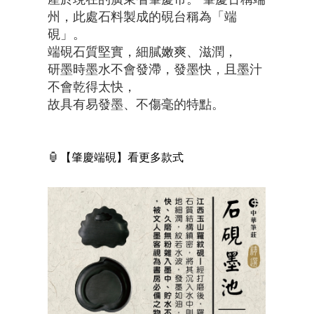
州，此處石料製成的硯台稱為「端
硯」。
端硯石質堅實，細膩嫩爽、滋潤，
研墨時墨水不會發滯，發墨快，且墨汁
不會乾得太快，
故具有易發墨、不傷毫的特點。
🏮
【肇慶端硯】看更多款式