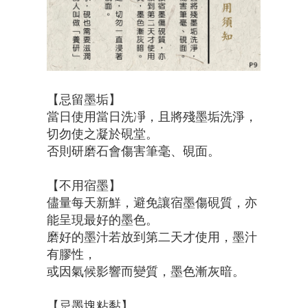
【忌留墨垢】
當日使用當日洗凈，且將殘墨垢洗淨，
切勿使之凝於硯堂。
否則研磨石會傷害筆毫、硯面。
【不用宿墨】
儘量每天新鮮，避免讓宿墨傷硯質，亦
能呈現最好的墨色。
磨好的墨汁若放到第二天才使用，墨汁
有膠性，
或因氣候影響而變質，墨色漸灰暗。
【忌墨塊粘黏】