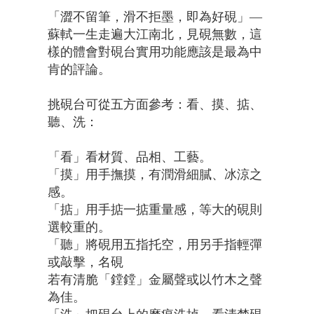
「澀不留筆，滑不拒墨，即為好硯」—
蘇軾一生走遍大江南北，見硯無數，這
樣的體會對硯台實用功能應該是最為中
肯的評論。
挑硯台可從五方面參考：看、摸、掂、
聽、洗：
「看」看材質、品相、工藝。
「摸」用手撫摸，有潤滑細膩、冰涼之
感。
「掂」用手掂一掂重量感，等大的硯則
選較重的。
「聽」將硯用五指托空，用另手指輕彈
或敲擊，名硯
若有清脆「鏜鏜」金屬聲或以竹木之聲
為佳。