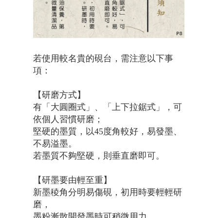
若使用較名貴的硯台，需注意以下事
項：
【研磨方式】
有「大圓圈式」、「上下拉鋸式」，可
依個人習慣研磨；
堅硬的墨質，以45度角較好，易發墨、
不易溢墨。
若墨質不夠堅硬，則垂直磨即可。
【研墨要由輕至重】
新墨稜角分明易傷硯，初用時要輕輕研
磨，
墨粉漸散開發墨時可稍微用力。