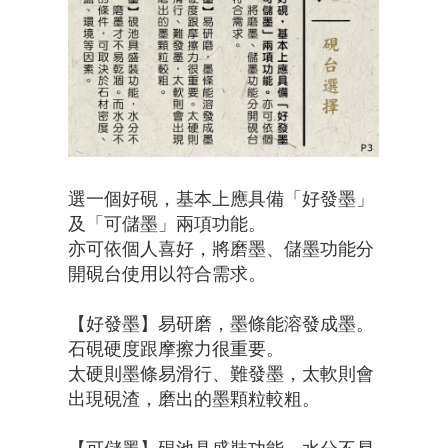
選一個好硯，基本上應具備「好發墨」
及「可儲墨」兩項功能。
亦可依個人喜好，將磨墨、儲墨功能分
開硯台使用以符合需求。
【好發墨】易研磨，墨條能溶發成墨。
石硯硬度跟摩擦力很重要。
太硬則墨條易滑行、難發墨，太軟則會
出現硯渣，磨出的墨顆粒較粗。