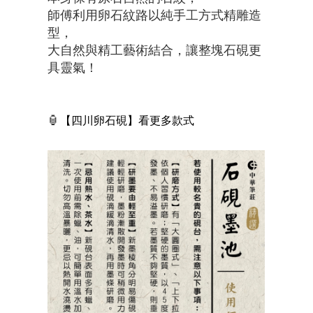
師傅利用卵石紋路以純手工方式精雕造
型，
大自然與精工藝術結合，讓整塊石硯更
具靈氣！
🏮
【四川卵石硯】看更多款式