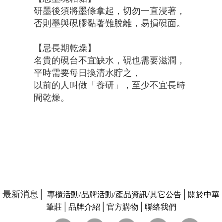
研墨後須將墨條拿起，切勿一直浸著，
否則墨與硯膠黏著難脫離，易損硯面。
【忌長期乾燥】
名貴的硯台不宜缺水，硯也需要滋潤，
平時需要每日換清水貯之，
以前的人叫做「養研」，至少不宜長時
間乾燥。
最新消息│
/
/
/
│
專櫃活動
品牌活動
產品資訊
其它公告
關於中華
│
│
│
筆莊
品牌介紹
官方購物
聯絡我們