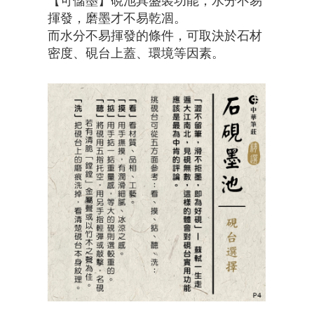
【可儲墨】硯池具盛裝功能，水分不易
揮發，磨墨才不易乾凅。
而水分不易揮發的條件，可取決於石材
密度、硯台上蓋、環境等因素。