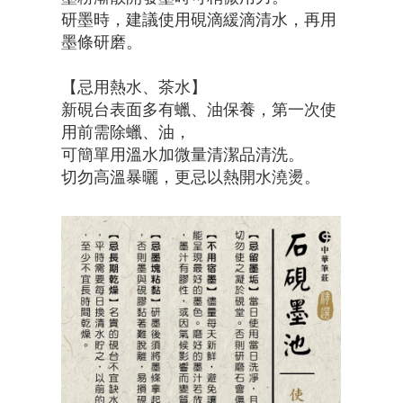
研墨時，建議使用硯滴緩滴清水，再用
墨條研磨。
【忌用熱水、茶水】
新硯台表面多有蠟、油保養，第一次使
用前需除蠟、油，
可簡單用溫水加微量清潔品清洗。
切勿高溫暴曬，更忌以熱開水澆燙。