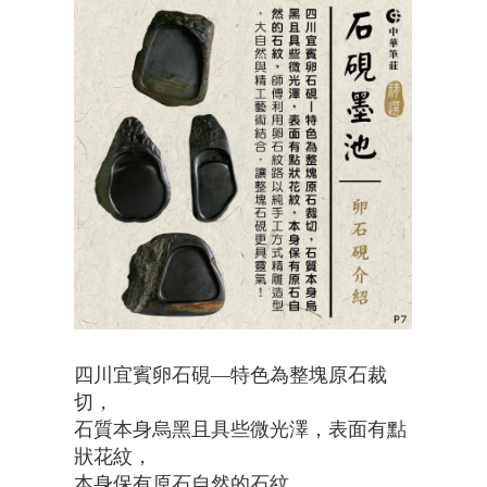
四川宜賓卵石硯—特色為整塊原石裁
切，
石質本身烏黑且具些微光澤，表面有點
狀花紋，
本身保有原石自然的石紋，