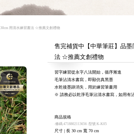
30cm 用清水練習書法 ☆推薦文創禮物
售完補貨中【中華筆莊】品墨同心
法 ☆推薦文創禮物
習字練習從永字八法開始，循序漸進
毛筆沾清水書寫，即顯仿真黑墨
水乾後墨跡消失，用於練習筆畫用
※ 請務必以乾淨毛筆沾清水書寫，如用有
商品規格
‧條碼:4718802113656
‧型號:K-K05
尺寸 | 長 30 cm 寬 70 cm