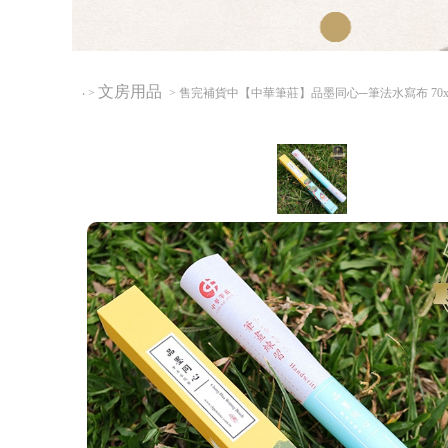
文房用品
‧
>
> 售完補貨中【中華筆莊】品墨同心─筆法水寫布 70x