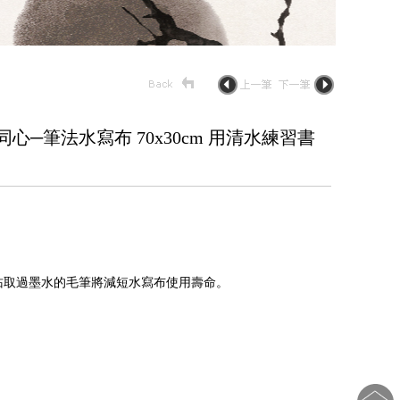
─筆法水寫布 70x30cm 用清水練習書
沾取過墨水的毛筆將減短水寫布使用壽命。