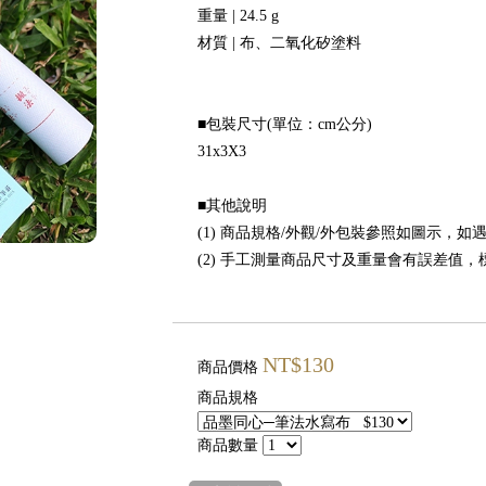
重量 | 24.5 g
材質 | 布、二氧化矽塗料
■包裝尺寸(單位：cm公分)
31x3X3
■其他說明
(1) 商品規格/外觀/外包裝參照如圖示，
(2) 手工測量商品尺寸及重量會有誤差值
NT$130
商品價格
商品規格
商品數量