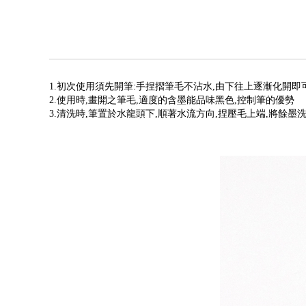
1.初次使用須先開筆:手捏摺筆毛不沾水,由下往上逐漸化開即
2.使用時,畫開之筆毛,適度的含墨能品味黑色,控制筆的優勢
3.清洗時,筆置於水龍頭下,順著水流方向,捏壓毛上端,將餘墨