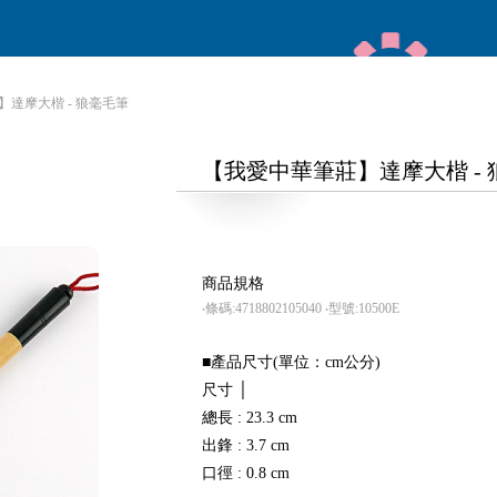
】達摩大楷 - 狼毫毛筆
【我愛中華筆莊】達摩大楷 -
商品規格
‧條碼:4718802105040
‧型號:10500E
■產品尺寸(單位：cm公分)
尺寸 │
總長 : 23.3 cm
出鋒 : 3.7 cm
口徑 : 0.8 cm