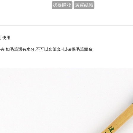
我要購物
購買結帳
可使用
洗去,如毛筆還有水分,不可以套筆套~以確保毛筆壽命!