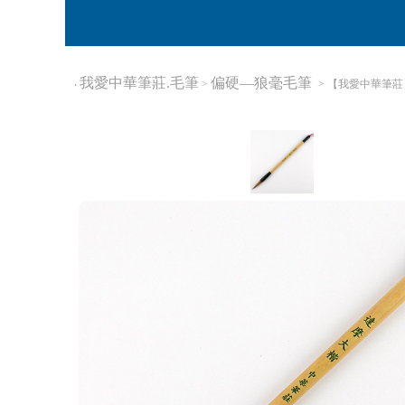
我愛中華筆莊.毛筆
偏硬—狼毫毛筆
‧
>
> 【我愛中華筆莊