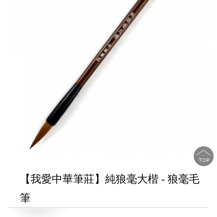
【我愛中華筆莊】純狼毫大楷 - 狼毫毛
筆