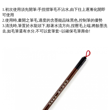
1.初次使用須先開筆:手捏摺筆毛不沾水,由下往上逐漸化開即
可使用
2.使用時,畫開之筆毛,適度的含墨能品味黑色,控制筆的優勢
3.清洗時,筆置於水龍頭下,順著水流方向,捏壓毛上端,將餘墨洗
去,如毛筆還有水分,不可以套筆套~以確保毛筆壽命!