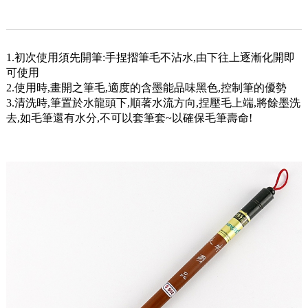
1.初次使用須先開筆:手捏摺筆毛不沾水,由下往上逐漸化開即
可使用
2.使用時,畫開之筆毛,適度的含墨能品味黑色,控制筆的優勢
3.清洗時,筆置於水龍頭下,順著水流方向,捏壓毛上端,將餘墨洗
去,如毛筆還有水分,不可以套筆套~以確保毛筆壽命!