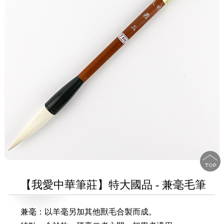
【我愛中華筆莊】特大國品 - 兼毫毛筆
兼毫：以羊毫另加其他獸毛合製而成。