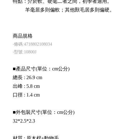
特點：介於軟、硬毫二者之間，初學者適用。
羊毫居多則偏軟；其他獸毛居多則偏硬。
商品規格
‧條碼:4718802108034
‧型號:10800J
■產品尺寸(單位：cm公分)
總長 : 26.9 cm
出峰 : 5.8 cm
口徑 : 1.4 cm
■外包裝尺寸(單位：cm公分)
32*2.5*2.3
材質 : 原木桿+動物毛