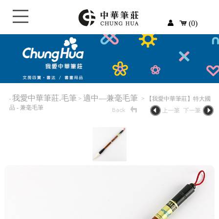
(0)
我愛中華筆莊.毛筆
適中—兼毫毛筆
‧
>
> 【我愛中華筆莊】特大國
品 - 兼毫毛筆