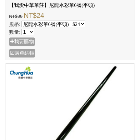
【我愛中華筆莊】尼龍水彩筆6號(平頭)