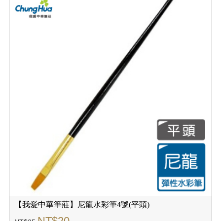
【我愛中華筆莊】尼龍水彩筆2號(平頭)
NT$18
NT$22
規格:
數量:
✚我要購物
☑購買結帳