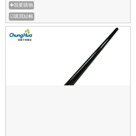
【我愛中華筆莊】尼龍水彩筆8號(平頭)
NT$28
NT$35
規格:
數量:
✚我要購物