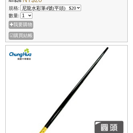
【我愛中華筆莊】尼龍水彩筆4號(平頭)
NT$20
NT$25
規格: