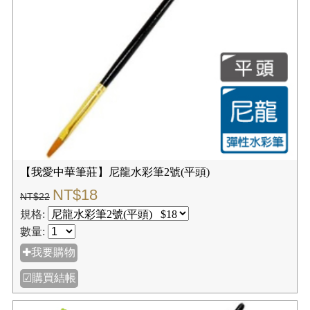
【我愛中華筆莊】尼龍水彩筆2號(圓頭)
NT$18
NT$22
規格:
數量:
✚我要購物
☑購買結帳