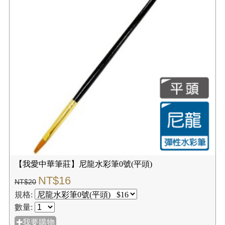
【我愛中華筆莊】尼龍水彩筆0號(平頭)
NT$16
NT$20
規格:
數量:
✚我要購物