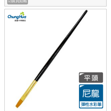
【我愛中華筆莊】尼龍水彩筆6號(圓頭)
NT$24
NT$30
規格:
數量:
✚我要購物
☑購買結帳