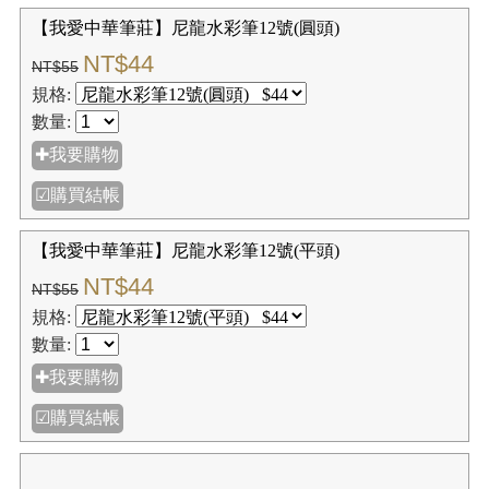
【我愛中華筆莊】尼龍水彩筆10號(圓頭)
NT$36
NT$45
規格:
數量:
✚我要購物
☑購買結帳