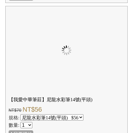
【我愛中華筆莊】尼龍水彩筆12號(圓頭)
NT$44
NT$55
規格:
數量: