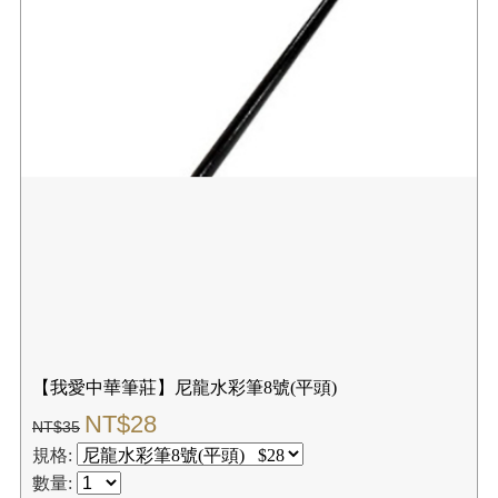
【我愛中華筆莊】尼龍水彩筆8號(圓頭)
NT$28
NT$35
規格:
數量:
✚我要購物
☑購買結帳