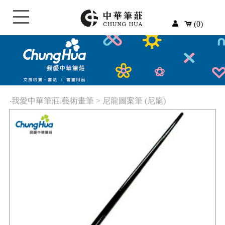
(0)
‧
我愛中華筆莊.藝術畫筆
>
尼龍圖案筆 (尼龍)