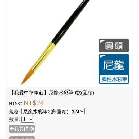
【我愛中華筆莊】尼龍水彩筆4號(圓頭)
NT$20
NT$25
規格:
數量:
✚我要購物
☑購買結帳