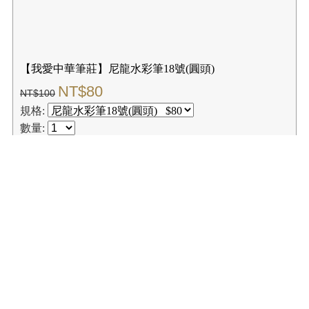
【我愛中華筆莊】尼龍水彩筆16號(圓頭)
NT$68
NT$85
規格:
數量:
✚我要購物
☑購買結帳