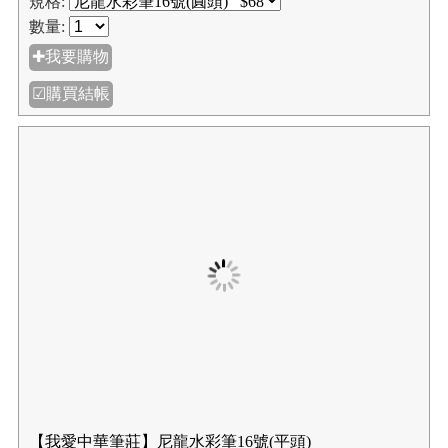
【我愛中華筆莊】尼龍水彩筆12號(平頭)
NT$44
NT$55
規格:
數量:
✚我要購物
☑購買結帳