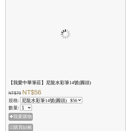
【我愛中華筆莊】尼龍水彩筆10號(平頭)
NT$36
NT$45
規格:
數量:
✚我要購物
☑購買結帳