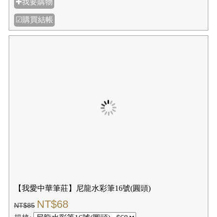
✚我要購物
☑購買結帳