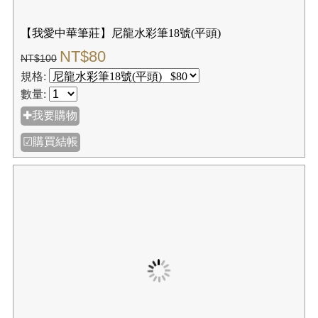
【我愛中華筆莊】尼龍水彩筆14號(平頭)
NT$56
NT$70
規格:
數量:
✚我要購物
☑購買結帳