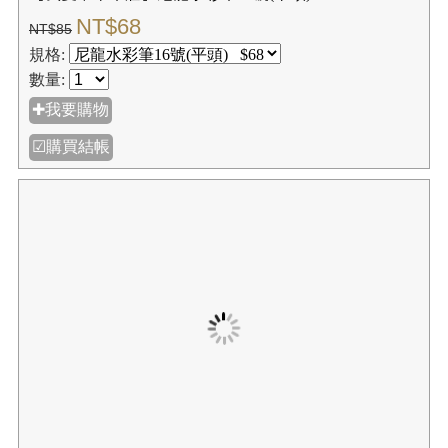
【我愛中華筆莊】尼龍水彩筆14號(圓頭)
NT$56
NT$70
規格:
數量:
✚我要購物
☑購買結帳