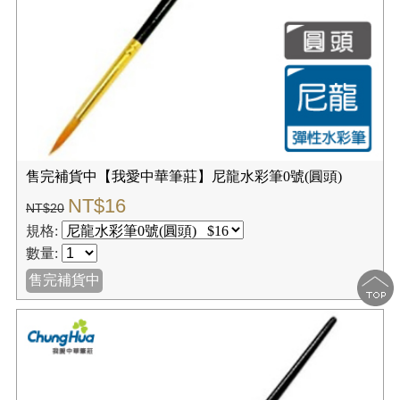
售完補貨中【我愛中華筆莊】尼龍水彩筆0號(圓頭)
NT$16
NT$20
規格:
數量:
售完補貨中