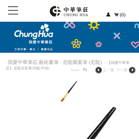
(0)
我愛中華筆莊.藝術畫筆
尼龍圖案筆 (尼龍)
‧
>
> 【我愛中華筆
莊】尼龍水彩筆20號(平頭)