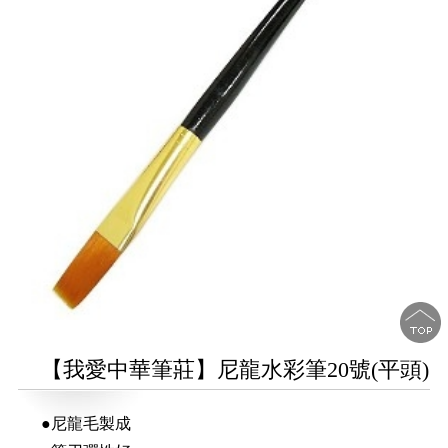
【我愛中華筆莊】尼龍水彩筆20號(平頭)
●尼龍毛製成