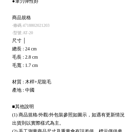
●筆刃彈性好
商品規格
‧條碼:4718802021203
‧型號:AT-20
尺寸 │
總長 : 24 cm
毛長 : 2.8 cm
毛寬 : 1.7 cm
材質 : 木桿+尼龍毛
產地 : 中國
■其他說明
(1) 商品規格/外觀/外包裝參照如圖示，如遇有更新情況
出貨則以實際樣式為主。
(2) 手工測量商品尺寸及重量會有誤差值，標示僅供參