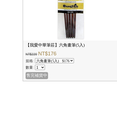
【我愛中華筆莊】六角畫筆(5入)
NT$176
NT$220
規格:
數量:
售完補貨中