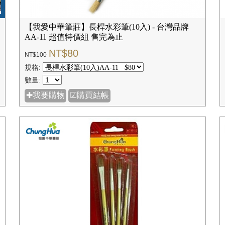
【我愛中華筆莊】長桿水彩筆(10入) - 台灣品牌
AA-11 超值特價組 售完為止
NT$80
NT$100
規格:
數量:
✚我要購物
☑購買結帳