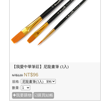
【我愛中華筆莊】尼龍畫筆 (3入)
NT$96
NT$120
規格:
數量:
✚我要購物
☑購買結帳