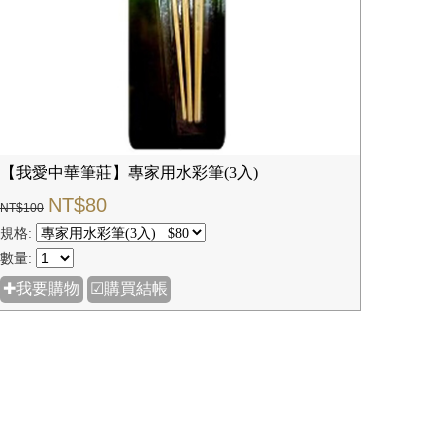
【我愛中華筆莊】專家用水彩筆(3入)
NT$80
NT$100
規格:
數量:
✚我要購物
☑購買結帳