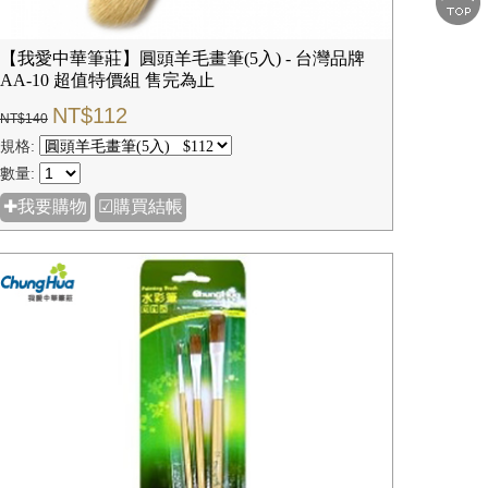
【我愛中華筆莊】圓頭羊毛畫筆(5入) - 台灣品牌
AA-10 超值特價組 售完為止
NT$112
NT$140
規格:
數量:
✚我要購物
☑購買結帳