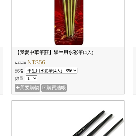
【我愛中華筆莊】學生用水彩筆(4入)
NT$56
NT$70
規格:
數量:
✚我要購物
☑購買結帳