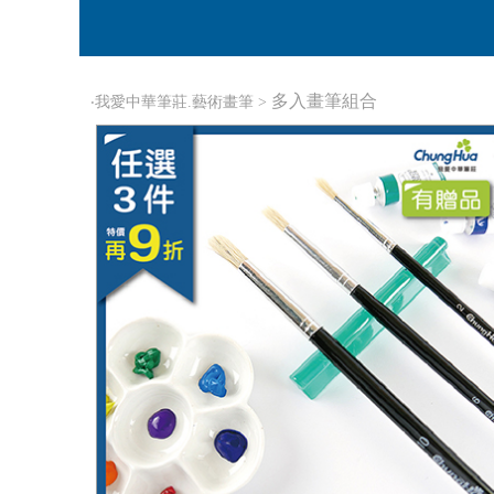
多入畫筆組合
‧
我愛中華筆莊.藝術畫筆
>