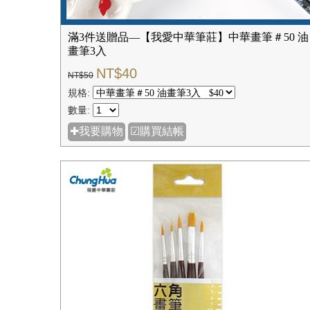
滿3件送贈品—【我愛中華筆莊】中華畫筆＃50 油
畫筆3入
NT$40
NT$50
規格:
數量:
✚我要購物
☑購買結帳