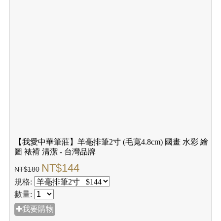
【我愛中華筆莊】羊毫排筆2寸 (毛寬4.8cm) 國畫 水彩 繪
圖 裱褙 清潔 - 台灣品牌
NT$144
NT$180
規格:
數量:
✚我要購物