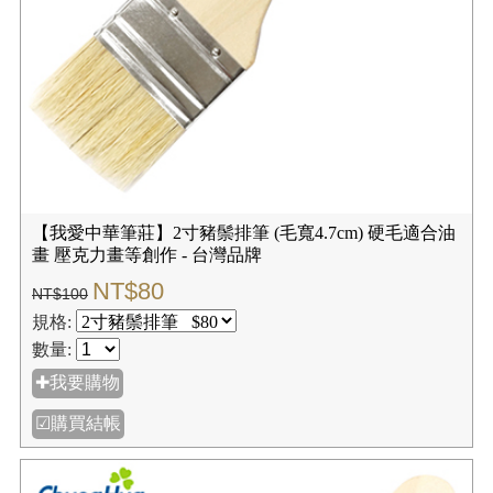
【我愛中華筆莊】2寸豬鬃排筆 (毛寬4.7cm) 硬毛適合油
畫 壓克力畫等創作 - 台灣品牌
NT$80
NT$100
規格:
數量:
✚我要購物
☑購買結帳