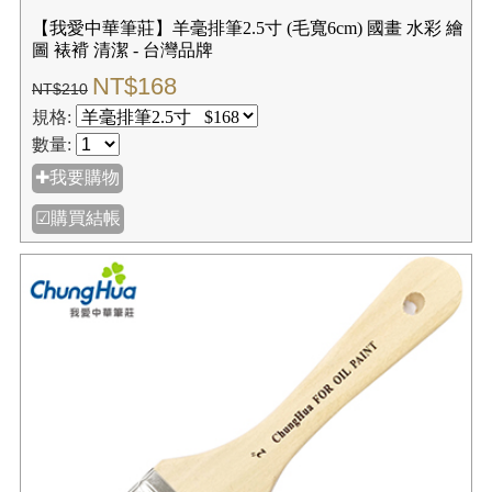
【我愛中華筆莊】羊毫排筆2.5寸 (毛寬6cm) 國畫 水彩 繪
圖 裱褙 清潔 - 台灣品牌
NT$168
NT$210
規格:
數量:
✚我要購物
☑購買結帳