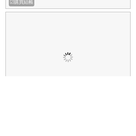
售完補貨中【我愛中華筆莊】3寸豬鬃排筆 (毛寬7cm) 硬
毛適合油畫 壓克力畫等創作 - 台灣品牌
NT$112
NT$140
規格:
數量:
售完補貨中
最新消息│
/
/
/
│
專櫃活動
品牌活動
產品資訊
其它公告
關於中華
│
│
│
筆莊
品牌介紹
官方購物
聯絡我們
Follow us