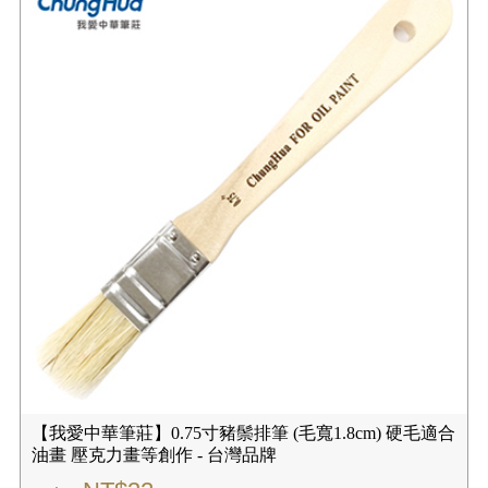
【我愛中華筆莊】0.75寸豬鬃排筆 (毛寬1.8cm) 硬毛適合
油畫 壓克力畫等創作 - 台灣品牌