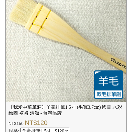
【我愛中華筆莊】羊毫排筆1.5寸 (毛寬3.7cm) 國畫 水彩
繪圖 裱褙 清潔 - 台灣品牌
NT$120
NT$150
規格: