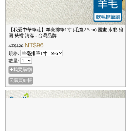
【我愛中華筆莊】羊毫排筆1寸 (毛寬2.5cm) 國畫 水彩 繪
圖 裱褙 清潔 - 台灣品牌
NT$96
NT$120
規格:
數量:
✚我要購物
☑購買結帳