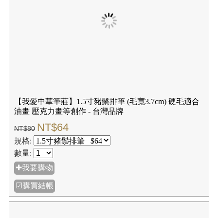
數量:
✚我要購物
☑購買結帳
【我愛中華筆莊】2.5寸豬鬃排筆 (毛寬6.2cm) 硬毛適合