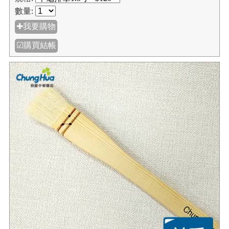
數量:
✚我要購物
☑購買結帳