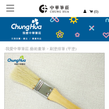
(0)
‧
我愛中華筆莊.藝術畫筆
>
刷塗排筆 (平塗)