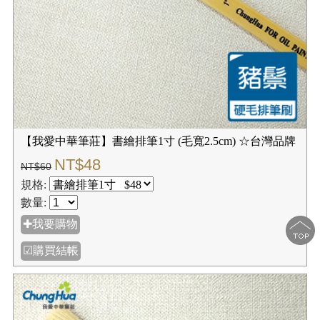
【我愛中華筆莊】書繪排筆1寸 (毛寬2.5cm) ☆台灣品牌
NT$48
NT$60
規格:
數量:
✚我要購物
☑購買結帳