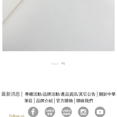
最新消息│
/
/
/
│
專櫃活動
品牌活動
產品資訊
其它公告
關於中華
│
│
│
筆莊
品牌介紹
官方購物
聯絡我們
Follow us