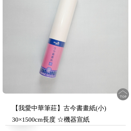
【我愛中華筆莊】古今書畫紙(小)
30×1500cm長度 ☆機器宣紙