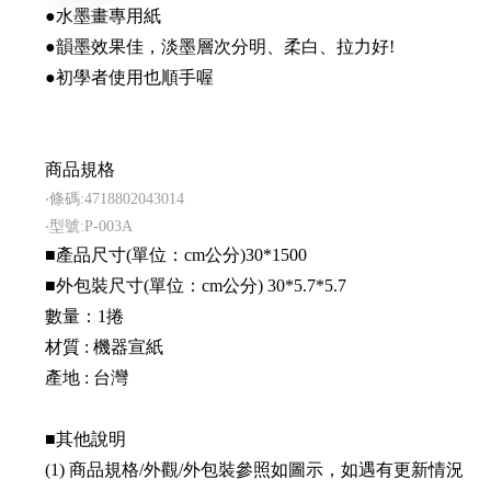
●水墨畫專用紙
●韻墨效果佳，淡墨層次分明、柔白、拉力好!
●初學者使用也順手喔
商品規格
‧條碼:4718802043014
‧型號:P-003A
■產品尺寸(單位：cm公分)30*1500
■外包裝尺寸(單位：cm公分) 30*5.7*5.7
數量：1捲
材質 : 機器宣紙
產地 : 台灣
■其他說明
(1) 商品規格/外觀/外包裝參照如圖示，如遇有更新情況