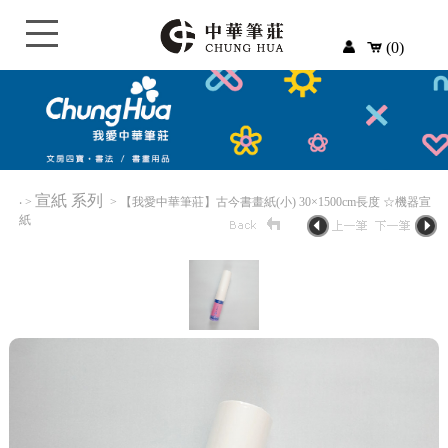
(0)
宣紙 系列
‧
>
> 【我愛中華筆莊】古今書畫紙(小) 30×1500cm長度 ☆機器宣
紙