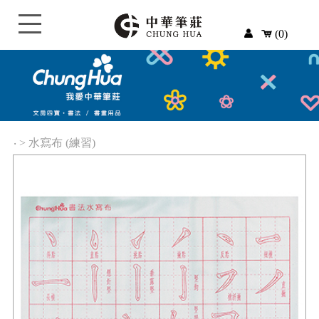
(0)
‧
>
水寫布 (練習)