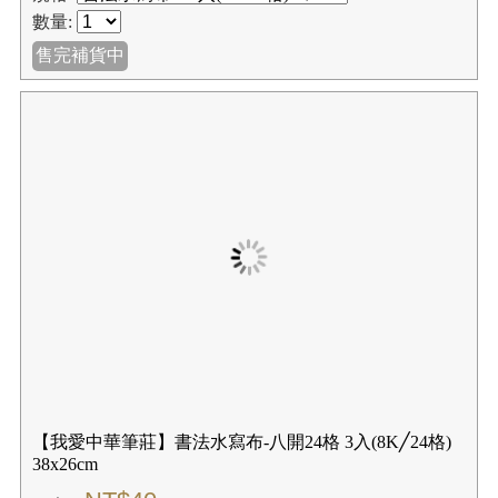
【我愛中華筆莊】書法水寫布-八開24格 3入(8K╱24格)
38x26cm
NT$40
NT$50
規格:
數量:
✚我要購物
☑購買結帳