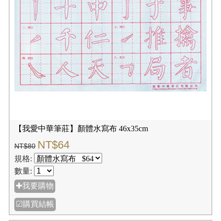
【我愛中華筆莊】顏體水寫布 46x35cm
NT$64
NT$80
規格:
數量:
✚我要購物
☑購買結帳