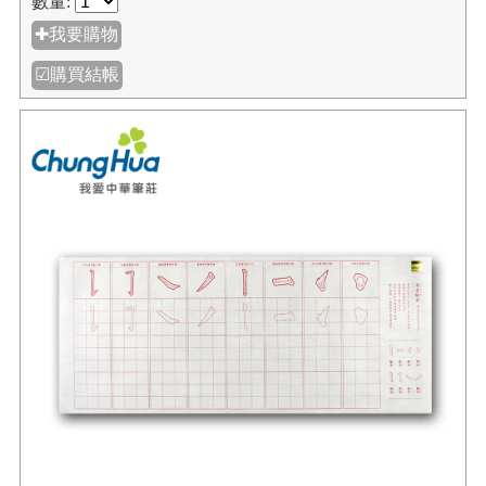
數量:
✚我要購物
☑購買結帳