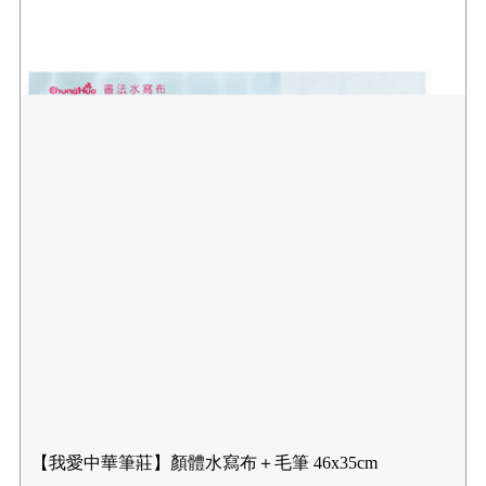
【我愛中華筆莊】顏體水寫布＋毛筆 46x35cm