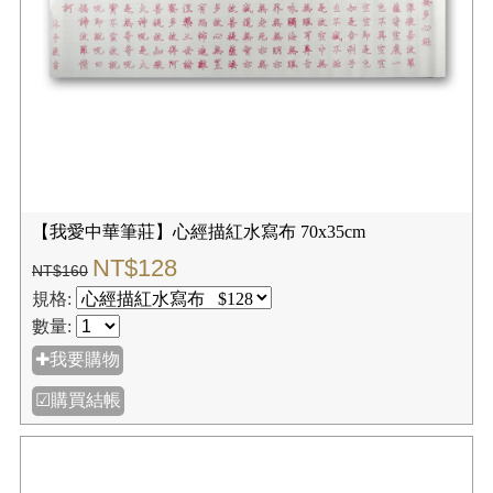
【我愛中華筆莊】心經描紅水寫布 70x35cm
NT$128
NT$160
規格:
數量:
✚我要購物
☑購買結帳