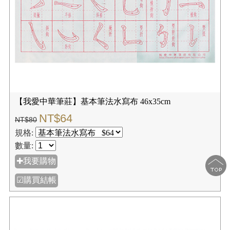
【我愛中華筆莊】基本筆法水寫布 46x35cm
NT$64
NT$80
規格:
數量:
✚我要購物
☑購買結帳