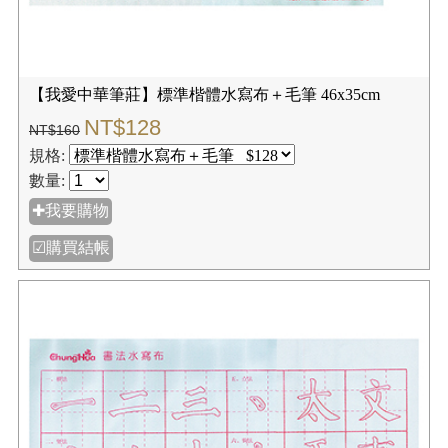
【我愛中華筆莊】標準楷體水寫布＋毛筆 46x35cm
NT$128
NT$160
規格:
數量:
✚我要購物
☑購買結帳