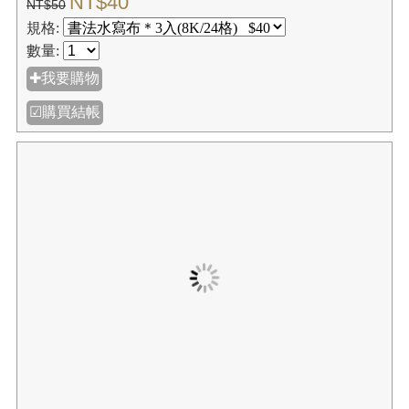
售完補貨中【我愛中華筆莊】書法水寫布-八開12格 3入
(8K╱12格) 38x26cm
NT$40
NT$50
規格:
數量:
售完補貨中