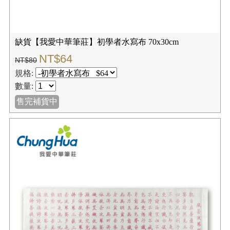
缺貨【我愛中華筆莊】初學者水寫布 70x30cm
NT$64
NT$80
規格:
數量:
售完補貨中