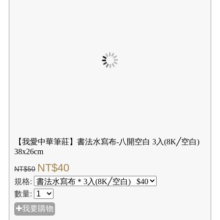
✚我要購物
☑購買結帳
【我愛中華筆莊】書法水寫布-八開空白 3入(8K╱空白)
38x26cm
NT$40
NT$50
規格:
數量:
✚我要購物
☑購買結帳