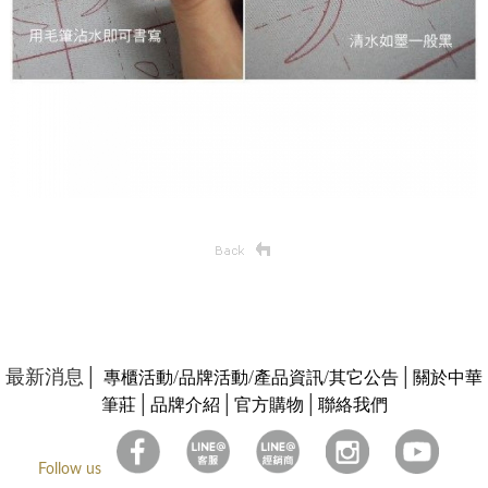
最新消息│
/
/
/
│
專櫃活動
品牌活動
產品資訊
其它公告
關於中華
│
│
│
筆莊
品牌介紹
官方購物
聯絡我們
Follow us