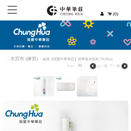
(0)
水寫布 (練習)
‧
>
> 缺貨【我愛中華筆莊】初學者水寫布 70x30cm