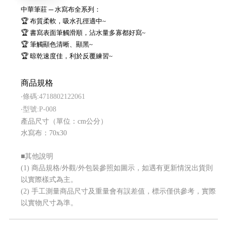
中華筆莊 ─ 水寫布全系列：
🏆 布質柔軟，吸水孔徑適中~
🏆 書寫表面筆觸滑順，沾水量多寡都好寫~
🏆 筆觸顯色清晰、顯黑~
🏆 晾乾速度佳，利於反覆練習~
商品規格
‧條碼:4718802122061
‧型號:P-008
產品尺寸（單位：cm公分）
水寫布：70x30
■其他說明
(1) 商品規格/外觀/外包裝參照如圖示，如遇有更新情況出貨則
以實際樣式為主。
(2) 手工測量商品尺寸及重量會有誤差值，標示僅供參考，實際
以實物尺寸為準。