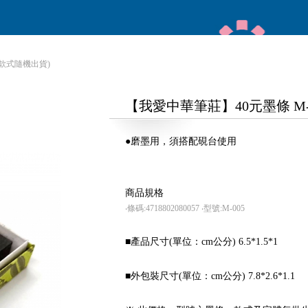
 (款式隨機出貨)
【我愛中華筆莊】40元墨條 M-00
●磨墨用，須搭配硯台使用
商品規格
‧條碼:4718802080057
‧型號:M-005
■產品尺寸(單位：cm公分) 6.5*1.5*1
■外包裝尺寸(單位：cm公分) 7.8*2.6*1.1