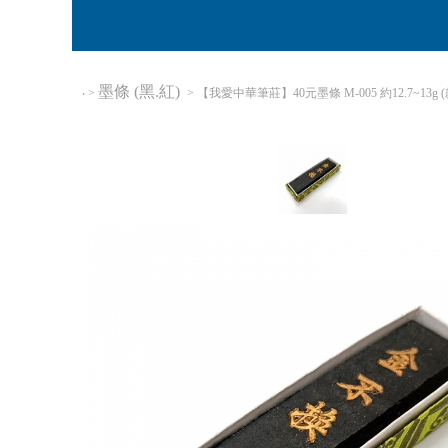
墨條 (黑.紅)
‧
>
> 【我愛中華筆莊】40元墨條 M-005 約12.7~13g