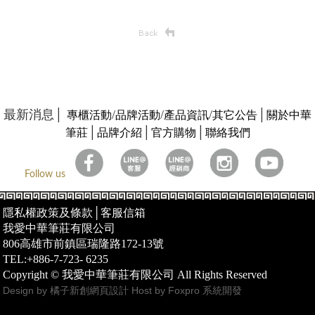
最新消息│
/
/
/
│
專櫃活動
品牌活動
產品資訊
其它公告
關於中華
│
│
│
筆莊
品牌介紹
官方購物
聯絡我們
Follow us
隱私權政策及條款
│
客服信箱
我愛中華筆莊有限公司
806高雄市前鎮區瑞隆路172-13號
TEL:+886-7-723- 6235
Copyright © 我愛中華筆莊有限公司 All Rights Reserved
Design by 橘子新創網頁設計
Host by Foxpro 系統開發