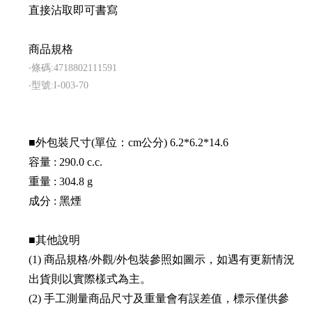
直接沾取即可書寫
商品規格
‧條碼:4718802111591
‧型號:I-003-70
■外包裝尺寸(單位：cm公分) 6.2*6.2*14.6
容量 : 290.0 c.c.
重量 : 304.8 g
成分 : 黑煙
■其他說明
(1) 商品規格/外觀/外包裝參照如圖示，如遇有更新情況
出貨則以實際樣式為主。
(2) 手工測量商品尺寸及重量會有誤差值，標示僅供參