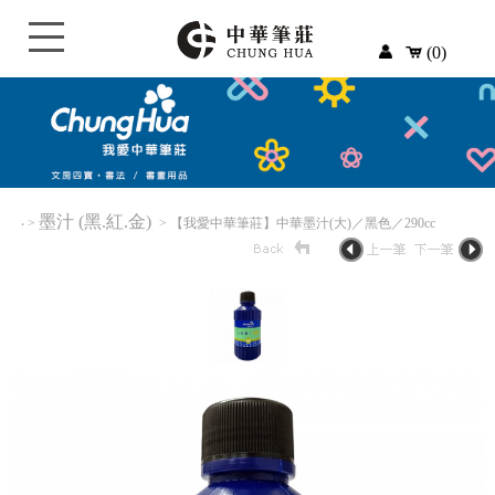
(0)
墨汁 (黑.紅.金)
‧
>
> 【我愛中華筆莊】中華墨汁(大)／黑色／290cc