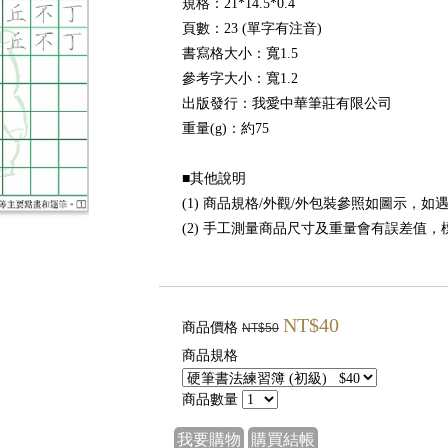
規格：21*14.5*0.4
頁數：23 (單字有注音)
書寫格大小：寬1.5
參考字大小：寬1.2
出版發行：我愛中華筆莊有限公司
重量(g)：約75
■其他說明
(1) 商品規格/外觀/外包裝參照如圖示，
(2) 手工測量商品尺寸及重量會有誤差值
NT$40
商品價格
NT$50
商品規格
商品數量
我要購物
購買結帳