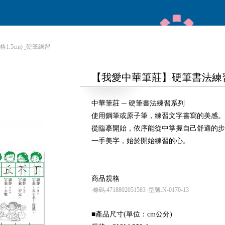
1.5cm) ˍ硬筆練習
【我愛中華筆莊】硬筆書法練習簿 -
中華筆莊 ─ 硬筆書法練習系列
使用鋼筆或原子筆，練習文字書寫的美感。
從臨摹開始，依序能從中掌握自己舒適的步
一手美字，始於開始練習的心。
商品規格
‧條碼:4718802051583
‧型號:N-0170-13
■產品尺寸(單位：cm公分)