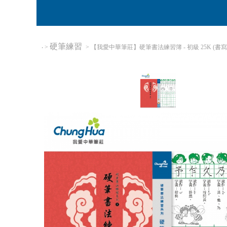
硬筆練習
‧
>
> 【我愛中華筆莊】硬筆書法練習簿 - 初級 25K (書寫格