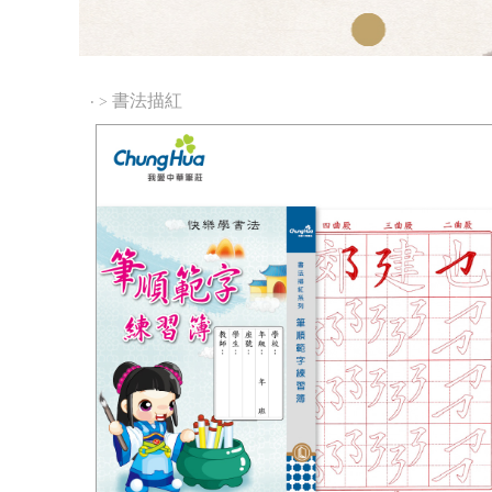
書法描紅
‧
>