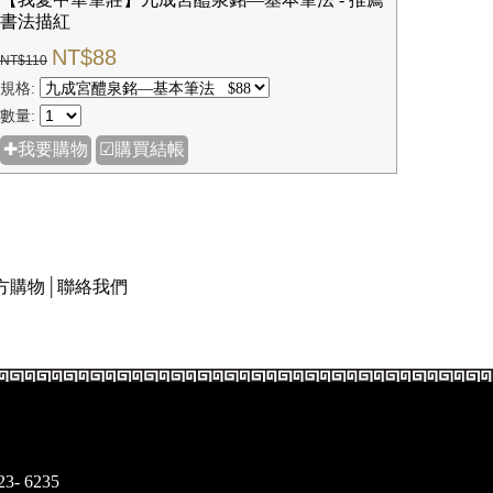
【我愛中華筆莊】九成宮醴泉銘—基本筆法 - 推薦
書法描紅
NT$88
NT$110