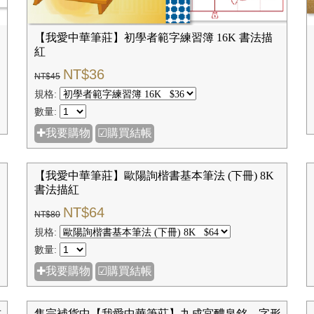
【我愛中華筆莊】初學者範字練習簿 16K 書法描
紅
NT$36
NT$45
規格:
數量:
✚我要購物
☑購買結帳