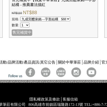
【我愛中華筆莊】歐陽詢楷書基本筆法 (下冊) 8K
書法描紅
NT$64
NT$80
規格:
數量:
✚我要購物
☑購買結帳