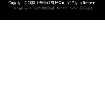
首
售完補貨中【我愛中華筆莊】九成宮醴泉銘—字形
結構 - 推薦書法描紅
NT$88
NT$110
規格:
數量:
售完補貨中