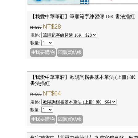
【我愛中華筆莊】筆順範字練習簿 16K 書法描紅
NT$28
NT$35
規格:
數量:
✚我要購物
☑購買結帳
【我愛中華筆莊】歐陽詢楷書基本筆法 (上冊) 8K
書法描紅
NT$64
NT$80
規格:
數量:
✚我要購物
☑購買結帳