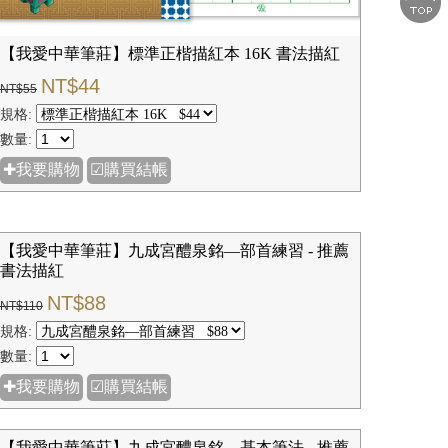
【我愛中華筆莊】標準正楷描紅本 16K 書法描紅
NT$44
NT$55
規格:
數量:
✚我要購物
☑購買結帳
【我愛中華筆莊】九成宮醴泉銘—部首練習 - 推薦
書法描紅
NT$88
NT$110
規格:
數量:
✚我要購物
☑購買結帳