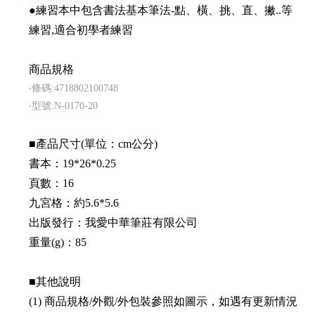
●練習本中包含書法基本筆法-點、橫、挑、直、撇..等
練習,適合初學者練習
商品規格
‧條碼:4718802100748
‧型號:N-0170-20
■產品尺寸(單位：cm公分)
書本：19*26*0.25
頁數：16
九宮格：約5.6*5.6
出版發行：我愛中華筆莊有限公司
重量(g)：85
■其他說明
(1) 商品規格/外觀/外包裝參照如圖示，如遇有更新情況