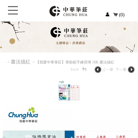
(0)
書法描紅
‧
>
> 【我愛中華筆莊】筆順範字練習簿 16K 書法描紅