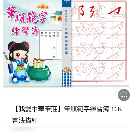
【我愛中華筆莊】筆順範字練習簿 16K
書法描紅