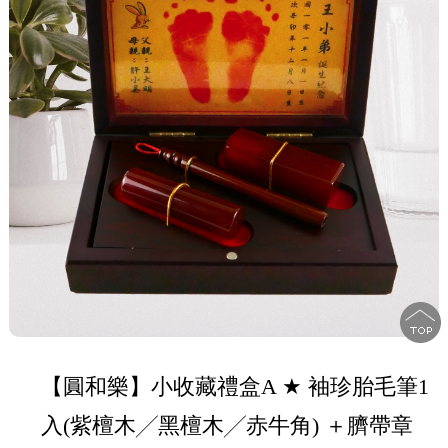
【圓和樂】小收藏禮盒A ★ 袖珍胎毛筆1
入(紫檀木╱黑檀木╱赤牛角) ＋臍帶章