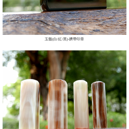
玉髓(白/紅/黑)-臍帶印章