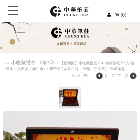
(0)
小收藏禮盒─1筆2印
‧
>
> 【圓和樂】小收藏禮盒A ★ 袖珍胎毛筆1入(紫
檀木╱黑檀木╱赤牛角) ＋臍帶章2(水晶生肖╱玉髓╱赤牛角)＋金足印盒