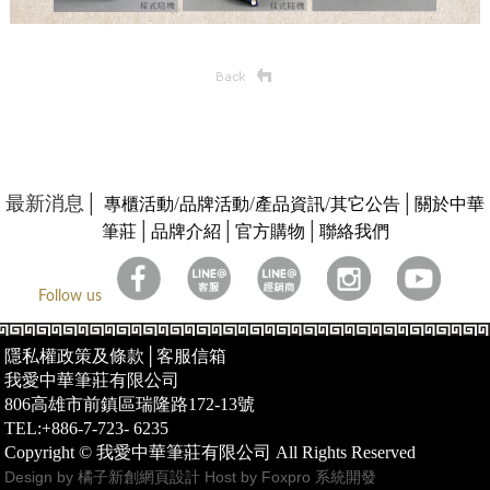
最新消息│
/
/
/
│
專櫃活動
品牌活動
產品資訊
其它公告
關於中華
│
│
│
筆莊
品牌介紹
官方購物
聯絡我們
Follow us
隱私權政策及條款
│
客服信箱
我愛中華筆莊有限公司
806高雄市前鎮區瑞隆路172-13號
TEL:+886-7-723- 6235
Copyright © 我愛中華筆莊有限公司 All Rights Reserved
Design by 橘子新創網頁設計
Host by Foxpro 系統開發