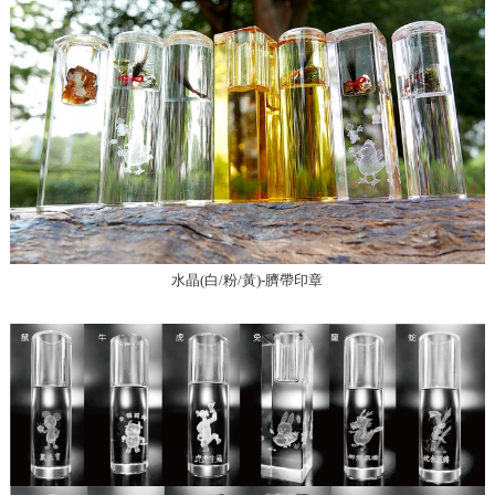
水晶(白/粉/黃)-臍帶印章