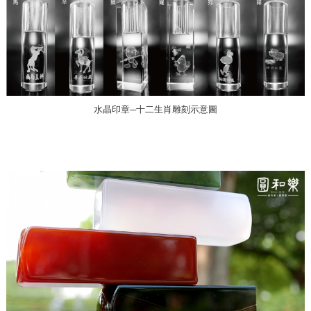
水晶印章─十二生肖雕刻示意圖