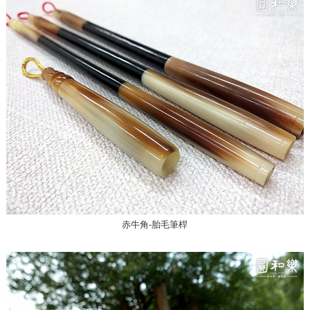
赤牛角-胎毛筆桿