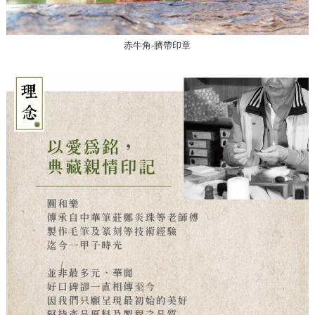
赤牛角-臍帶印章