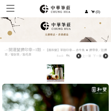
(0)
開運髮臍印章─1顆
‧
>
> 【圓和樂】單顆印章— 赤牛角 ★ 臍帶章╱肚臍
章╱發財章╱胎毛章