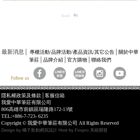
最新消息│
/
/
/
│
專櫃活動
品牌活動
產品資訊
其它公告
關於中華
│
│
│
筆莊
品牌介紹
官方購物
聯絡我們
Follow us
隱私權政策及條款
│
客服信箱
我愛中華筆莊有限公司
806高雄市前鎮區瑞隆路172-13號
TEL:+886-7-723- 6235
Copyright © 我愛中華筆莊有限公司 All Rights Reserved
Design by 橘子新創網頁設計
Host by Foxpro 系統開發