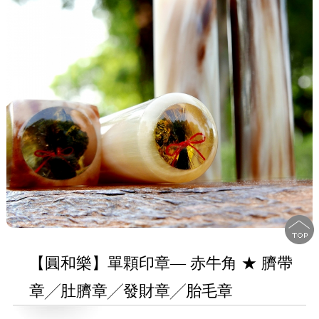
【圓和樂】單顆印章— 赤牛角 ★ 臍帶
章╱肚臍章╱發財章╱胎毛章