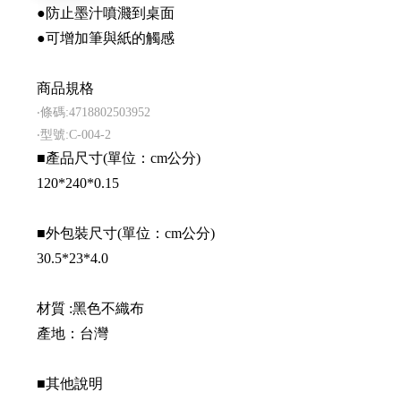
●防止墨汁噴濺到桌面
●可增加筆與紙的觸感
商品規格
‧條碼:4718802503952
‧型號:C-004-2
■產品尺寸(單位：cm公分)
120*240*0.15
■外包裝尺寸(單位：cm公分)
30.5*23*4.0
材質 :黑色不織布
產地：台灣
■其他說明