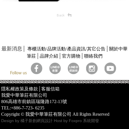
最新消息│
/
/
/
│
專櫃活動
品牌活動
產品資訊
其它公告
關於中華
│
│
│
筆莊
品牌介紹
官方購物
聯絡我們
Follow us
隱私權政策及條款
│
客服信箱
我愛中華筆莊有限公司
806高雄市前鎮區瑞隆路172-13號
TEL:+886-7-723- 6235
Copyright © 我愛中華筆莊有限公司 All Rights Reserved
Design by 橘子新創網頁設計
Host by Foxpro 系統開發