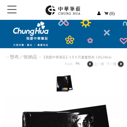
(0)
墊布／收納品
‧
>
> 【我愛中華筆莊】4 X 8 尺書畫墊布 120x240cm