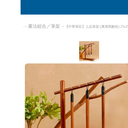
書法組合／筆架
‧
>
> 【中華筆莊】上品筆架 (澳洲黑酸枝) 25x35