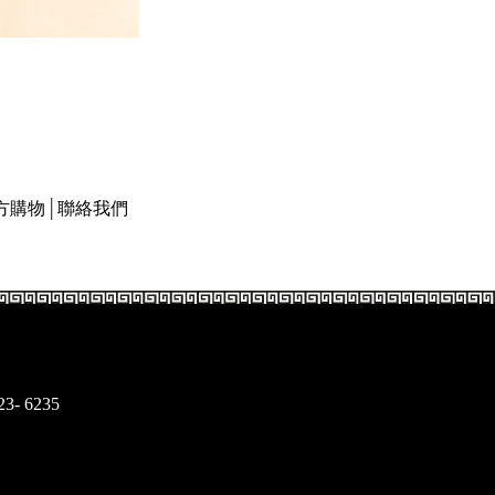
方購物
│
聯絡我們
23- 6235