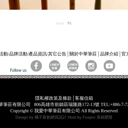
活動
/
品牌活動
/
產品資訊
/
其它公告
│
關於中華筆莊
│
品牌介紹
│
官
Follow us
隱私權政策及條款
│
客服信箱
華筆莊有限公司
806高雄市前鎮區瑞隆路172-13號
TEL:+886-7-7
Copyright © 我愛中華筆莊有限公司 All Rights Reserved
Design by 橘子新創網頁設計
Host by Foxpro 系統開發