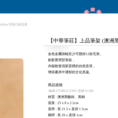
x8cm 可掛12枝毛筆
【中華筆莊】上品筆架 (澳洲黑酸枝
金色金屬掛軸至少可懸掛12枝毛筆。
創新實用型筆架，
亦能散發清新質樸的自然意境，
增添書房中濃郁的文化意蘊。
商品規格
‧條碼:4718802122450
‧型號:W-006
材質 : 澳洲黑酸枝、黃銅
底座 : 25 x 8 x 2.2cm
直桿 : 長 31.5 x 直徑 1.5cm
橫桿 : 長 26 x 直徑 1cm