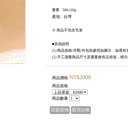
重量 : 580±30g
產地 : 台灣
※ 商品不包含毛筆
■其他說明
(1) 商品規格/外觀/外包裝參照如圖示，如
(2) 手工測量商品尺寸及重量會有誤差值，
NT$2000
商品價格
商品規格
商品數量
我要購物
購買結帳