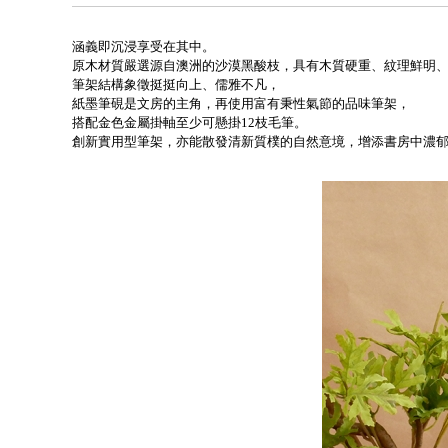
涵義即沉浸享受在其中。
原木材質嚴選源自澳洲的沙漠黑酸枝，具有木質硬重、紋理鮮明
筆架結構象徵挺挺向上、儒雅不凡，
紙墨筆硯是文房的主角，再使用富有秉性氣節的品味筆架，
搭配金色金屬掛軸至少可懸掛12枝毛筆。
創新實用型筆架，亦能散發清新質樸的自然意境，增添書房中濃