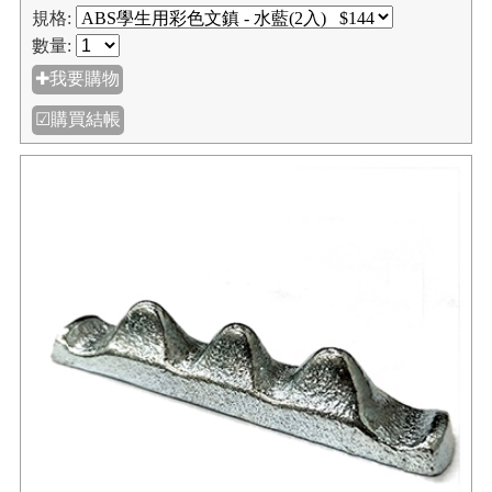
規格:
數量:
✚我要購物
☑購買結帳