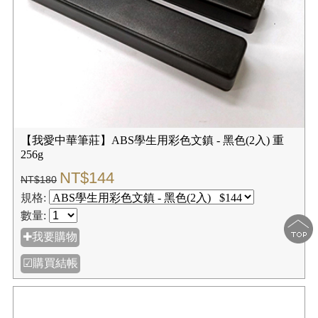
【我愛中華筆莊】ABS學生用彩色文鎮 - 黑色(2入) 重
256g
NT$144
NT$180
規格:
數量:
✚我要購物
☑購買結帳