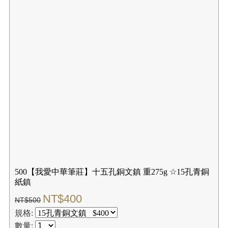
500【我愛中華筆莊】十五孔銅文鎮 重275g ☆15孔青銅
紙鎮
NT$400
NT$500
規格:
數量: