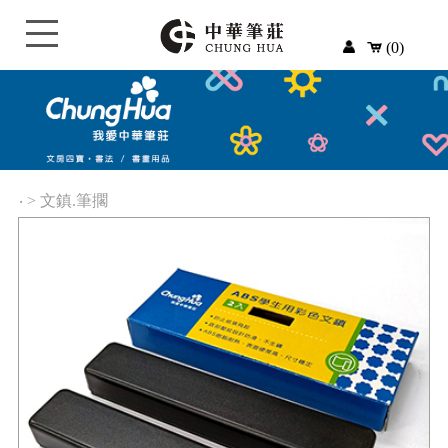
(0)
‧
>
文鎮.筆擱