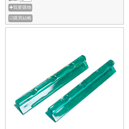
✚我要購物
☑購買結帳