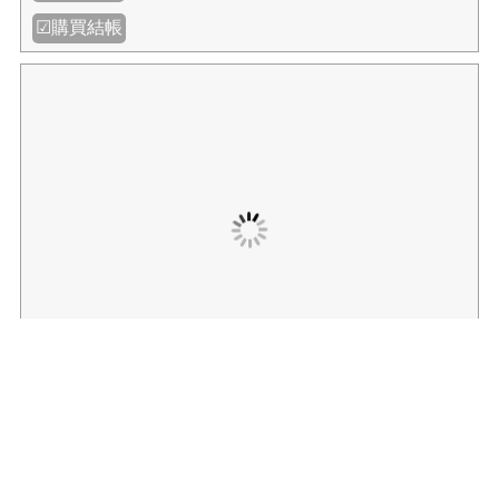
【我愛中華筆莊】ABS學生文鎮-藍色 ╱ 黑色 1入 約
128g- (長11.3公分)
NT$72
NT$90
規格:
數量:
✚我要購物
☑購買結帳