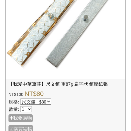
【我愛中華筆莊】尺文鎮 重87g 扁平狀 鎮壓紙張
NT$80
NT$100
規格:
數量:
✚我要購物
☑購買結帳