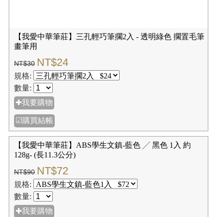
【我愛中華筆莊】三孔輕巧筆擱2入 - 透明綠色 擱置毛筆
畫筆用
NT$24
NT$30
規格:
數量:
✚我要購物
☑購買結帳