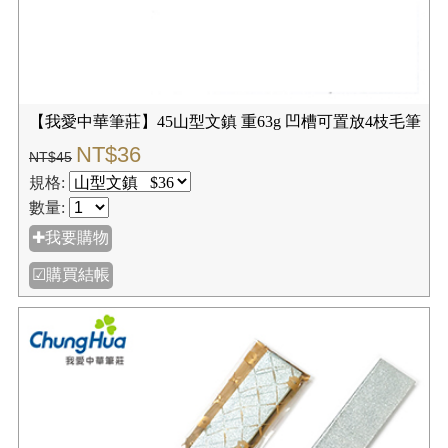
【我愛中華筆莊】45山型文鎮 重63g 凹槽可置放4枝毛筆
NT$36
NT$45
規格:
數量:
✚我要購物
☑購買結帳