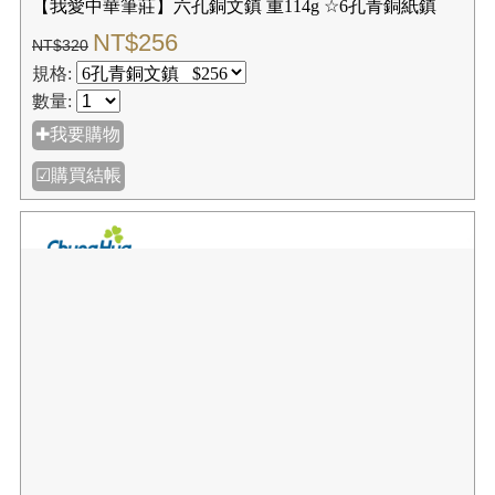
【我愛中華筆莊】六孔銅文鎮 重114g ☆6孔青銅紙鎮
NT$256
NT$320
規格:
數量:
✚我要購物
☑購買結帳