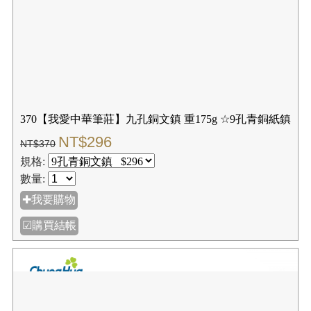
370【我愛中華筆莊】九孔銅文鎮 重175g ☆9孔青銅紙鎮
NT$296
NT$370
規格:
數量:
✚我要購物
☑購買結帳