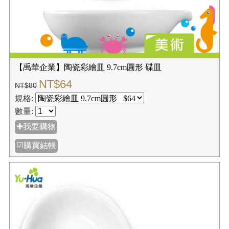
【禹華企業】陶瓷彩繪皿 9.7cm圓形 碟皿
NT$64
NT$80
規格:
數量:
✚我要購物
☑購買結帳