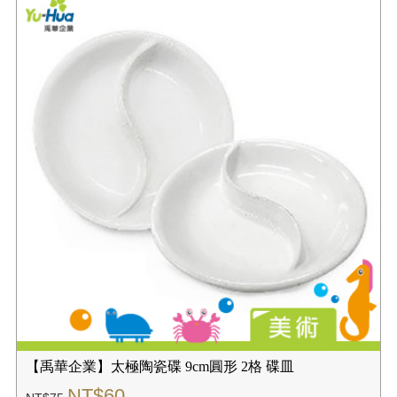
【禹華企業】太極陶瓷碟 9cm圓形 2格 碟皿
NT$60