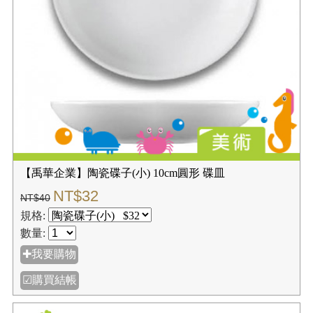
【禹華企業】陶瓷碟子(小) 10cm圓形 碟皿
NT$32
NT$40
規格:
數量:
✚我要購物
☑購買結帳