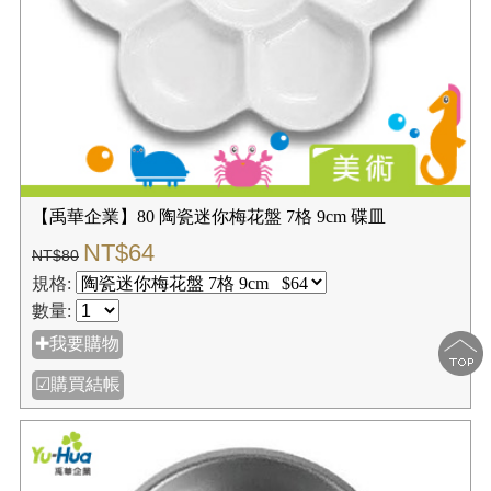
【禹華企業】80 陶瓷迷你梅花盤 7格 9cm 碟皿
NT$64
NT$80
規格:
數量:
✚我要購物
☑購買結帳