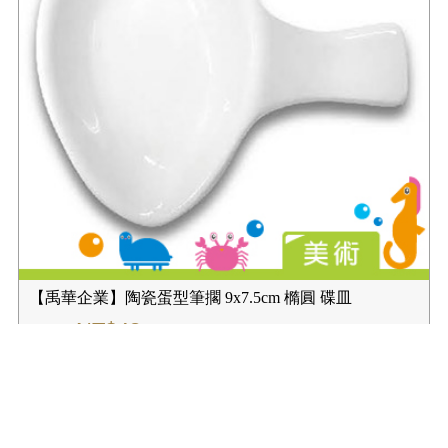
【禹華企業】陶瓷蛋型筆擱 9x7.5cm 橢圓 碟皿
NT$48
NT$60
規格:
數量:
✚我要購物