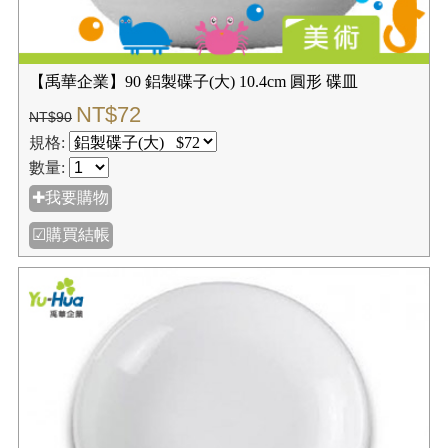
【禹華企業】90 鋁製碟子(大) 10.4cm 圓形 碟皿
NT$72
NT$90
規格:
數量:
✚我要購物
☑購買結帳