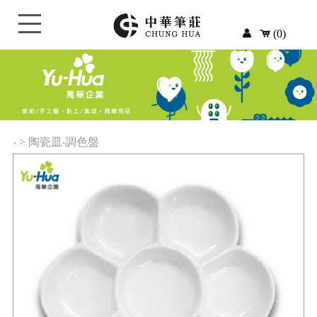
(0)
‧
>
陶瓷皿‧調色盤