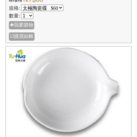
NT$75
規格:
數量:
✚我要購物
☑購買結帳