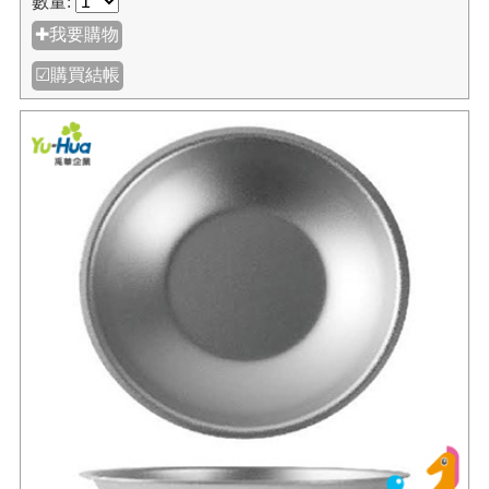
數量:
✚我要購物
☑購買結帳