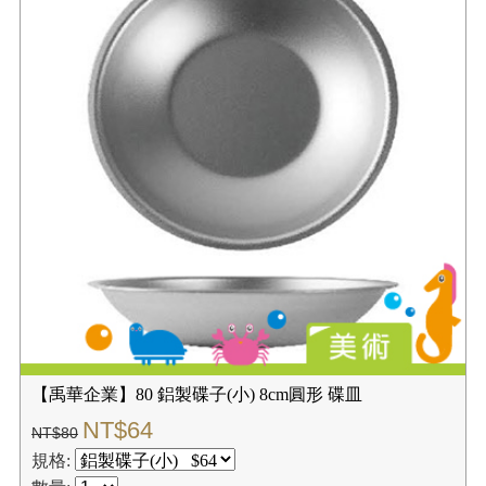
【禹華企業】80 鋁製碟子(小) 8cm圓形 碟皿
NT$64
NT$80
規格: