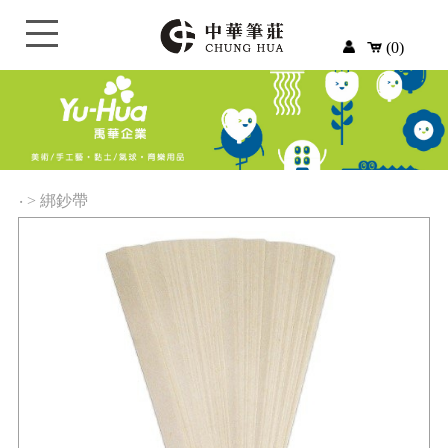
(0)
‧
>
綁鈔帶