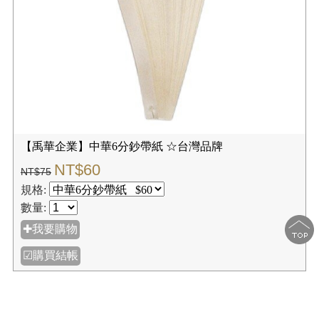
【禹華企業】中華6分鈔帶紙 ☆台灣品牌
NT$60
NT$75
規格:
數量:
✚我要購物
☑購買結帳