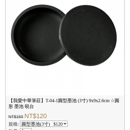
【我愛中華筆莊】T-04-1圓型墨池 (3寸) 9x9x2.6cm ☆圓
形 墨池 硯台
NT$120
NT$150
規格: