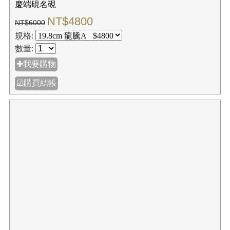
慶端硯名硯
NT$4800
NT$6000
規格:
數量:
✚我要購物
☑購買結帳