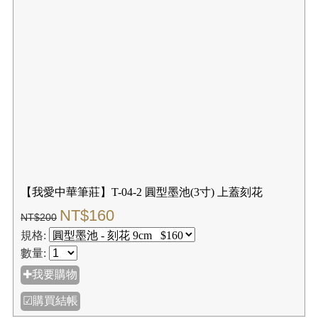
【我愛中華筆莊】T-04-2 圓型墨池(3寸) 上蓋刻花
NT$160
NT$200
規格:
數量:
✚我要購物
☑購買結帳