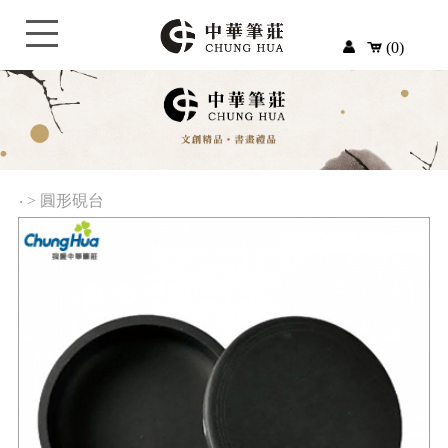
(0)
‧
>
圓形硯台