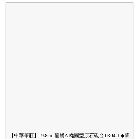
【中華筆莊】19.8cm 龍騰A 橢圓型原石硯台TR04-1 ◆肇