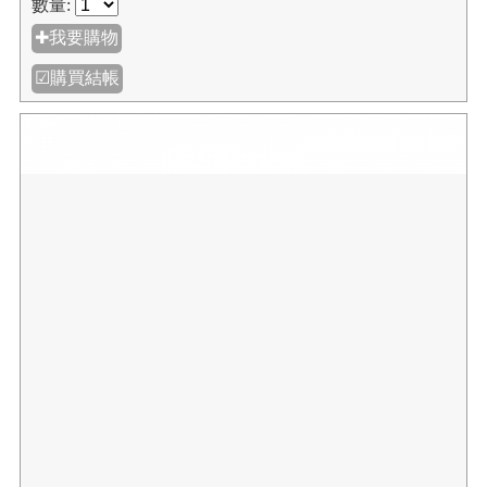
數量:
✚我要購物
☑購買結帳