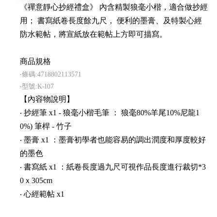
《禪意靜心抄經禮盒》 內含精製狼毫小楷，適合做抄經
用； 書寫紙卷長度餘九尺， 便利的墨膏、及特製心經
防水範帖，將宣紙放在範帖上方即可描寫。
商品規格
‧條碼:4718802113571
‧型號:K-I07
【內容物說明】
‧ 抄經筆 x1 - 狼毫小楷毛筆 ： 狼毫80%羊尾10%尼龍1
0%) 筆桿 - 竹子
‧ 墨膏 x1 ：墨膏初學者也能容易的調出潤度和厚度較好
的墨色
‧ 書寫紙 x1 ：紙卷長度過九尺可視作品長度進行裁切*3
0ｘ305cm
‧ 心經範帖 x1