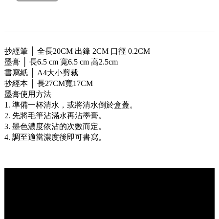
抄經筆 │ 全長20CM 出鋒 2CM 口徑 0.2CM
墨膏 │ 長6.5 cm 寬6.5 cm 高2.5cm
書寫紙 │ A4大小剪裁
抄經本 │ 長27CM寬17CM
墨膏使用方法
1. 準備一杯清水，或將清水倒於盒蓋。
2. 先將毛筆沾滿水再沾墨膏。
3. 墨色濃度依沾的次數而定。
4. 調至適當濃度後即可書寫。