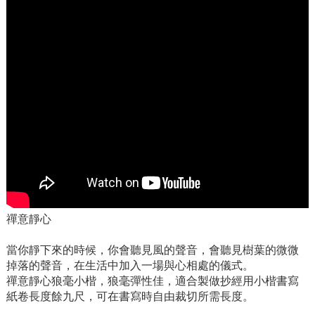
禪意靜心
當你靜下來的時候，你會聽見風的聲音，會聽見樹葉的微微
掉落的聲音，在生活中加入一場與心相處的儀式。
禪意靜心狼毫小楷，狼毫彈性佳，適合製做抄經用小楷書寫
紙卷長度餘九尺，可在書寫時自由裁切所需長度。