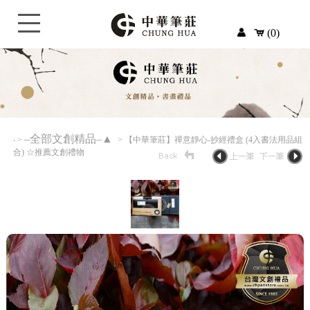
(0)
–全部文創精品–▲
‧
>
> 【中華筆莊】禪意靜心-抄經禮盒 (4入書法用品組
合) ☆推薦文創禮物