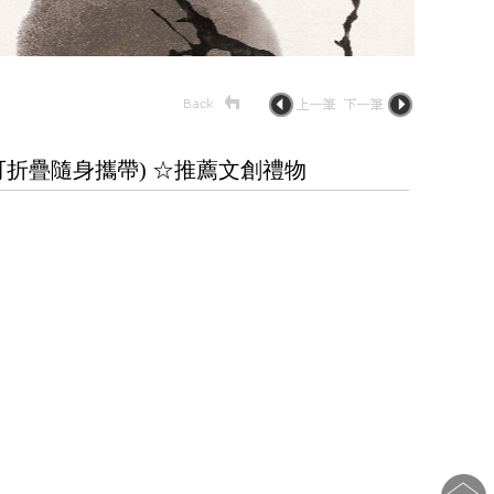
可折疊隨身攜帶) ☆推薦文創禮物