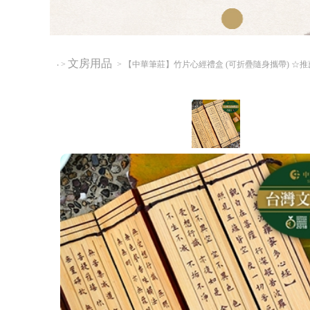
文房用品
‧
>
> 【中華筆莊】竹片心經禮盒 (可折疊隨身攜帶) ☆