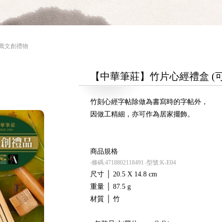
推薦文創禮物
【中華筆莊】竹片心經禮盒 (
竹刻心經字帖除做為書寫時的字帖外，
因做工精細，亦可作為居家擺飾。
商品規格
‧條碼:4718802118491
‧型號:K-E04
尺寸 │ 20.5 X 14.8 cm
重量 │ 87.5 g
材質 │ 竹