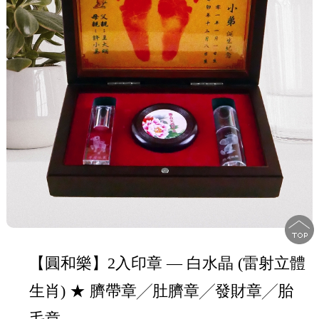
【圓和樂】2入印章 — 白水晶 (雷射立體
生肖) ★ 臍帶章╱肚臍章╱發財章╱胎
毛章