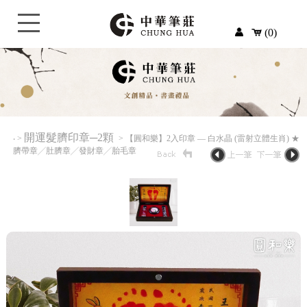
(0)
開運髮臍印章─2顆
‧
>
> 【圓和樂】2入印章 — 白水晶 (雷射立體生肖) ★
臍帶章╱肚臍章╱發財章╱胎毛章