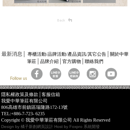
最新消息│
/
/
/
│
專櫃活動
品牌活動
產品資訊
其它公告
關於中華
│
│
│
筆莊
品牌介紹
官方購物
聯絡我們
Follow us
隱私權政策及條款
│
客服信箱
我愛中華筆莊有限公司
806高雄市前鎮區瑞隆路172-13號
TEL:+886-7-723- 6235
Copyright © 我愛中華筆莊有限公司 All Rights Reserved
Design by 橘子新創網頁設計
Host by Foxpro 系統開發