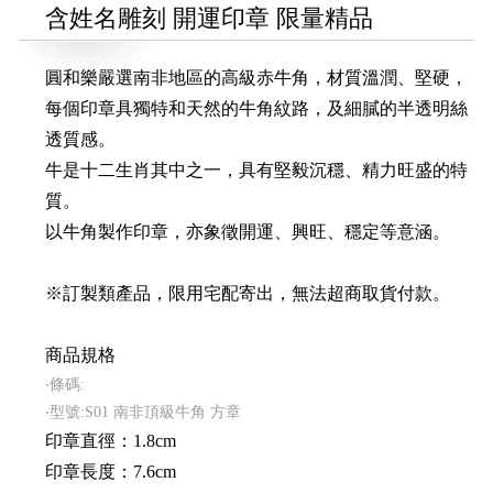
含姓名雕刻 開運印章 限量精品
圓和樂嚴選南非地區的高級赤牛角，材質溫潤、堅硬，
每個印章具獨特和天然的牛角紋路，及細膩的半透明絲
透質感。
牛是十二生肖其中之一，具有堅毅沉穩、精力旺盛的特
質。
以牛角製作印章，亦象徵開運、興旺、穩定等意涵。
※訂製類產品，限用宅配寄出，無法超商取貨付款。
商品規格
‧條碼:
‧型號:S01 南非頂級牛角 方章
印章直徑：1.8cm
印章長度：7.6cm