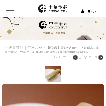
(0)
限量精品｜牛角印章
‧
>
> 【圓和樂】單顆姓名印章 — S01 南非頂級牛
角 方章 6分2寸半 手工刻印 - 姓名章 含姓名雕刻 開運印章 限量精品