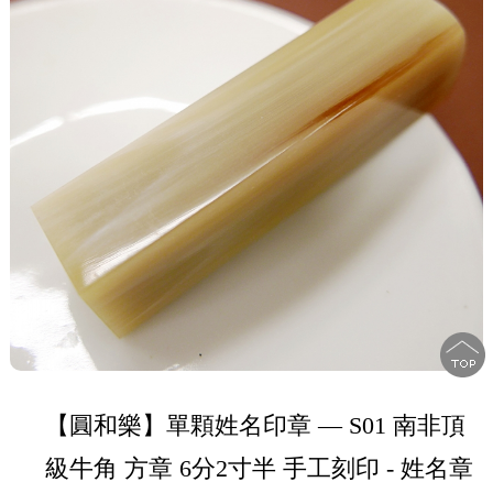
【圓和樂】單顆姓名印章 — S01 南非頂
級牛角 方章 6分2寸半 手工刻印 - 姓名章