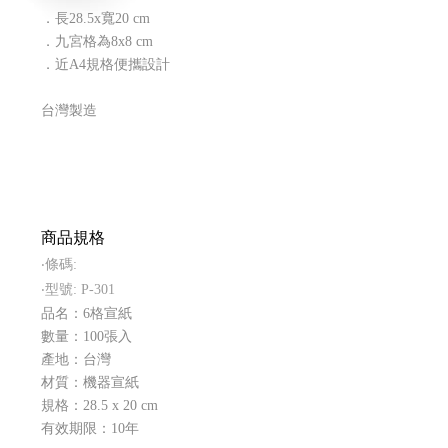
．長28.5x寬20 cm
．九宮格為8x8 cm
．近A4規格便攜設計
台灣製造
商品規格
‧條碼:
‧型號: P-301
品名：6格宣紙
數量：100張入
產地：台灣
材質：機器宣紙
規格：28.5 x 20 cm
有效期限：10年