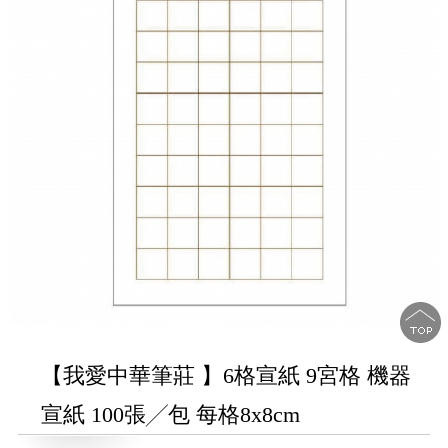
【我愛中華筆莊 】6格宣紙 9宮格 機器
宣紙 100張╱包 每格8x8cm