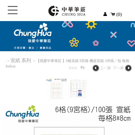
(0)
宣紙 系列
‧
>
> 【我愛中華筆莊 】6格宣紙 9宮格 機器宣紙 100張╱包 每格
8x8cm