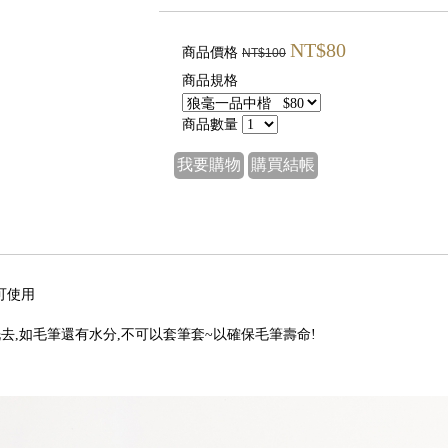
NT$80
商品價格
NT$100
商品規格
商品數量
我要購物
購買結帳
可使用
洗去,如毛筆還有水分,不可以套筆套~以確保毛筆壽命!