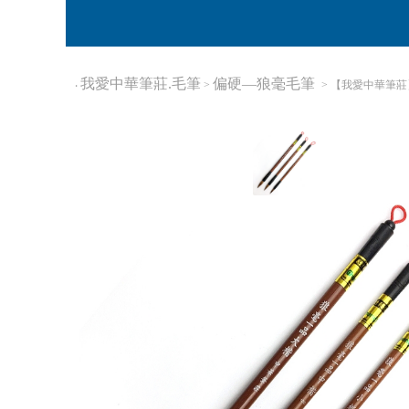
我愛中華筆莊.毛筆
偏硬—狼毫毛筆
‧
>
> 【我愛中華筆莊