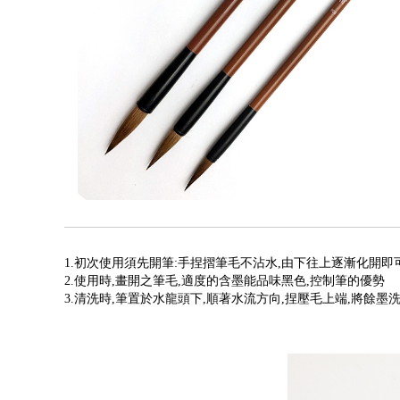
1.初次使用須先開筆:手捏摺筆毛不沾水,由下往上逐漸化開即
2.使用時,畫開之筆毛,適度的含墨能品味黑色,控制筆的優勢
3.清洗時,筆置於水龍頭下,順著水流方向,捏壓毛上端,將餘墨