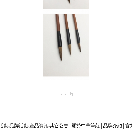
活動
/
品牌活動
/
產品資訊
/
其它公告
│
關於中華筆莊
│
品牌介紹
│
官