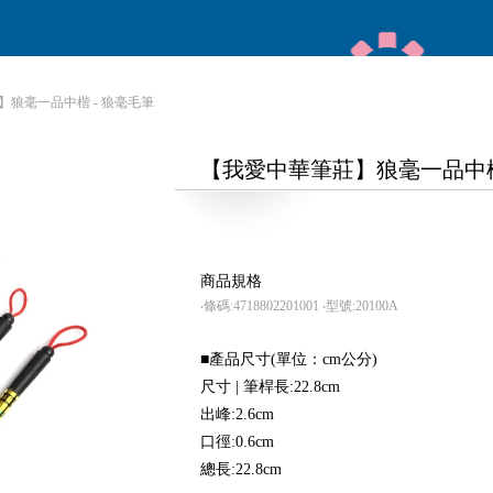
】狼毫一品中楷 - 狼毫毛筆
【我愛中華筆莊】狼毫一品中楷
商品規格
‧條碼:4718802201001
‧型號:20100A
■產品尺寸(單位：cm公分)
尺寸 | 筆桿長:22.8cm
出峰:2.6cm
口徑:0.6cm
總長:22.8cm