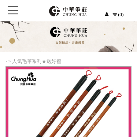
(0)
‧
>
人氣毛筆系列★送好禮