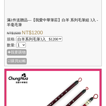
滿1件送贈品—【我愛中華筆莊】白羊 系列毛筆組 3入 -
羊毫毛筆
NT$1200
NT$1500
規格:
數量:
✚我要購物
☑購買結帳