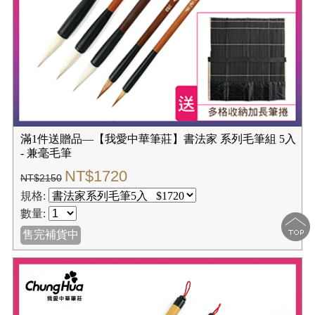
滿1件送贈品—【我愛中華筆莊】書法家 系列毛筆組 5入
- 兼毫毛筆
NT$1720
NT$2150
規格:
數量:
售完補貨中