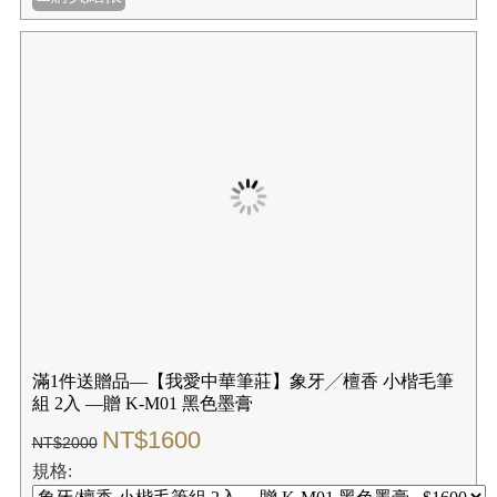
滿1件送贈品—【我愛中華筆莊】象牙╱檀香 小楷毛筆
組 2入 —贈 K-M01 黑色墨膏
NT$1600
NT$2000
規格: