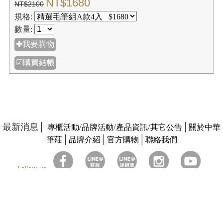
NT$1680
NT$2100
規格:
數量:
✚我要購物
☑購買結帳
最新消息│
/
/
/
│
專櫃活動
品牌活動
產品資訊
其它公告
關於中華
│
│
│
筆莊
品牌介紹
官方購物
聯絡我們
Follow us
隱私權政策及條款
│
客服信箱
我愛中華筆莊有限公司
806高雄市前鎮區瑞隆路172-13號