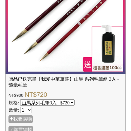
贈品已送完畢【我愛中華筆莊】山馬 系列毛筆組 3入 -
狼毫毛筆
NT$720
NT$900
規格:
數量:
✚我要購物
☑購買結帳