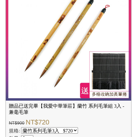
贈品已送完畢【我愛中華筆莊】蘭竹 系列毛筆組 3入 -
兼毫毛筆
NT$720
NT$900
規格: