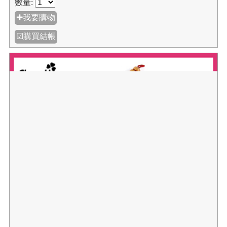
數量:
✚我要購物
☑購買結帳