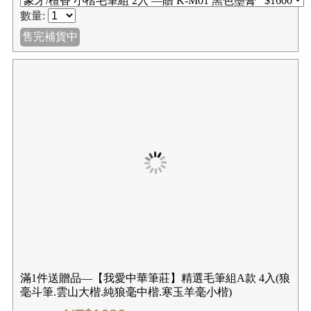
數量:
售完補貨中
滿1件送贈品—【我愛中華筆莊】精選毛筆組A款 4入(狼
毫斗筆.雲山大楷.純狼毫中楷.寒玉羊毫小楷)