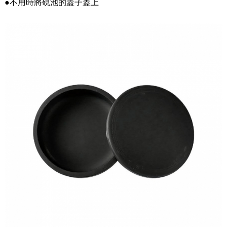
●不用時將硯池的蓋子蓋上