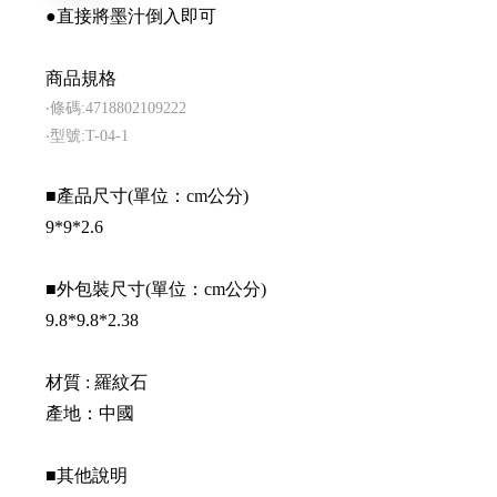
●直接將墨汁倒入即可
商品規格
‧條碼:4718802109222
‧型號:T-04-1
■產品尺寸(單位：cm公分)
9*9*2.6
■外包裝尺寸(單位：cm公分)
9.8*9.8*2.38
材質 : 羅紋石
產地：中國
■其他說明