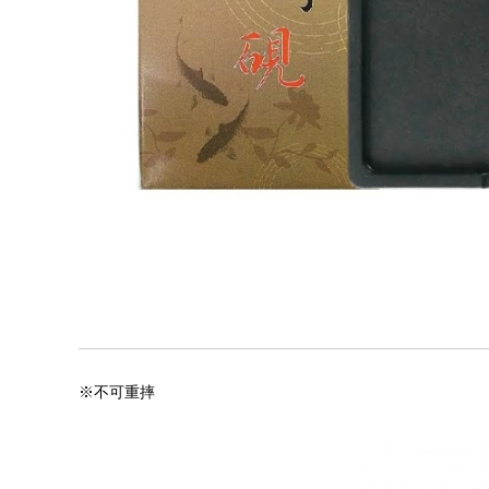
※不可重摔