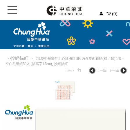
(0)
抄經描紅
‧
>
> 【我愛中華筆莊】心經描紅 8K 內含雙面範帖(楷／隸) 1張＋
空白毛邊紙50入 (描寫字1.5cm)ˍ 抄經描紅