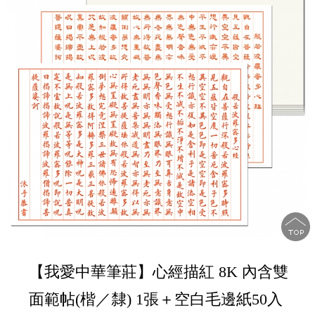
【我愛中華筆莊】心經描紅 8K 內含雙
面範帖(楷／隸) 1張＋空白毛邊紙50入