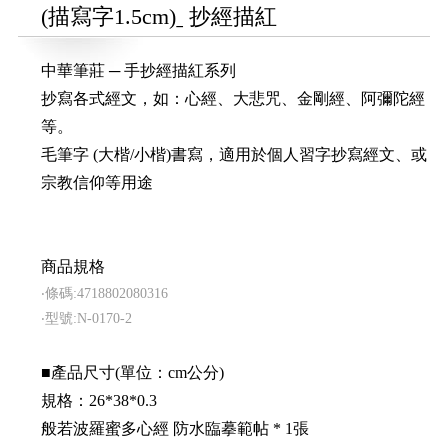
(描寫字1.5cm)ˍ 抄經描紅
中華筆莊 ─ 手抄經描紅系列
抄寫各式經文，如：心經、大悲咒、金剛經、阿彌陀經
等。
毛筆字 (大楷/小楷)書寫，適用於個人習字抄寫經文、或
宗教信仰等用途
商品規格
‧條碼:4718802080316
‧型號:N-0170-2
■產品尺寸(單位：cm公分)
規格：26*38*0.3
般若波羅蜜多心經 防水臨摹範帖 * 1張