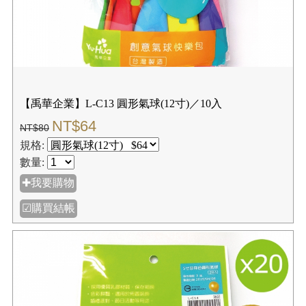
【禹華企業】L-C13 圓形氣球(12寸)／10入
NT$64
NT$80
規格:
數量:
✚我要購物
☑購買結帳