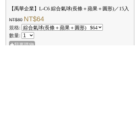
【禹華企業】L-C6 綜合氣球(長條＋蘋果＋圓形)／15入
NT$64
NT$80
規格:
數量:
✚我要購物
☑購買結帳