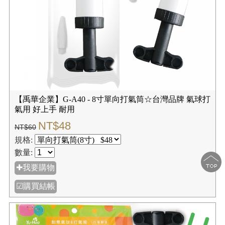
【禹華企業】G-A40 - 8寸單向打氣筒☆台灣品牌 氣球打
氣用 好上手 耐用
NT$48
NT$60
規格:
數量:
✚我要購物
☑購買結帳