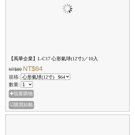
【禹華企業】L-C17 心形氣球(12寸)／10入
NT$64
NT$80
規格:
數量:
✚我要購物
☑購買結帳