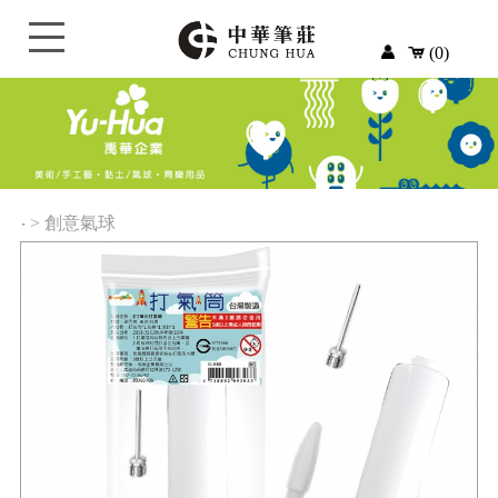
(0)
‧
>
創意氣球