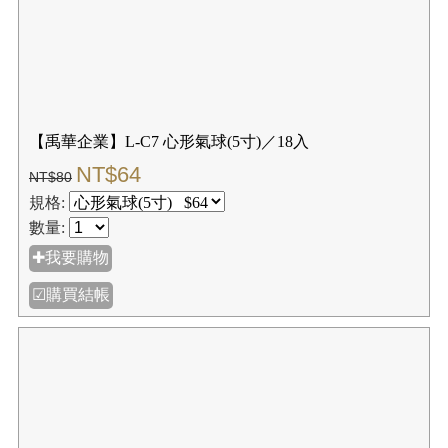
【禹華企業】L-C7 心形氣球(5寸)／18入
NT$64
NT$80
規格:
數量:
✚我要購物
☑購買結帳