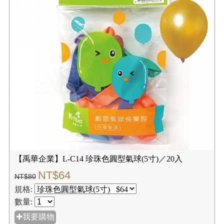
【禹華企業】L-C14 珍珠色圓型氣球(5寸)／20入
NT$64
NT$80
規格:
數量:
✚我要購物