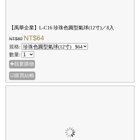
【禹華企業】L-C16 珍珠色圓型氣球(12寸)／8入
NT$64
NT$80
規格:
數量:
✚我要購物
☑購買結帳