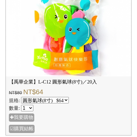
【禹華企業】L-C12 圓形氣球(8寸)／20入
NT$64
NT$80
規格:
數量:
✚我要購物
☑購買結帳