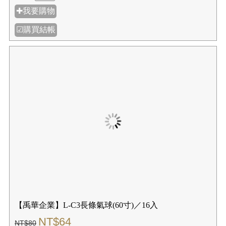
✚我要購物
☑購買結帳
【禹華企業】L-C3長條氣球(60寸)／16入
NT$64
NT$80