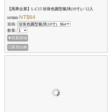
【禹華企業】L-C15 珍珠色圓型氣球(10寸)／12入
NT$64
NT$80
規格:
數量:
✚我要購物
☑購買結帳