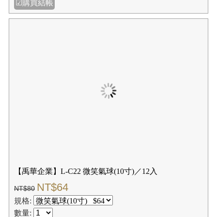
☑購買結帳
【禹華企業】L-C22 微笑氣球(10寸)／12入
NT$64
NT$80
規格:
數量: