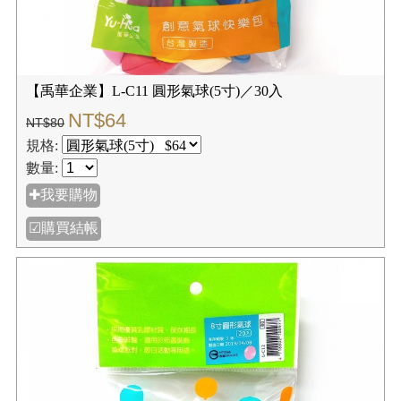
【禹華企業】L-C11 圓形氣球(5寸)／30入
NT$64
NT$80
規格:
數量:
✚我要購物
☑購買結帳