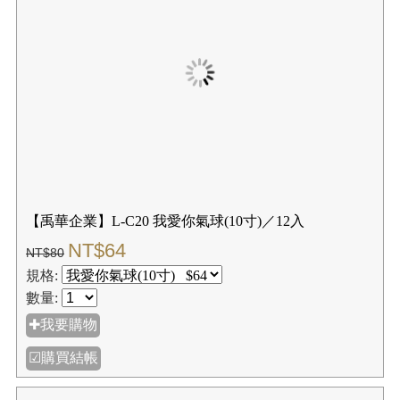
【禹華企業】L-C20 我愛你氣球(10寸)／12入
NT$64
NT$80
規格:
數量:
✚我要購物
☑購買結帳