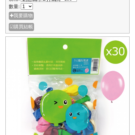
數量:
✚我要購物
☑購買結帳