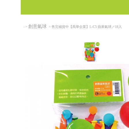
創意氣球
‧
>
> 售完補貨中【禹華企業】L-C5 蘋果氣球／18入