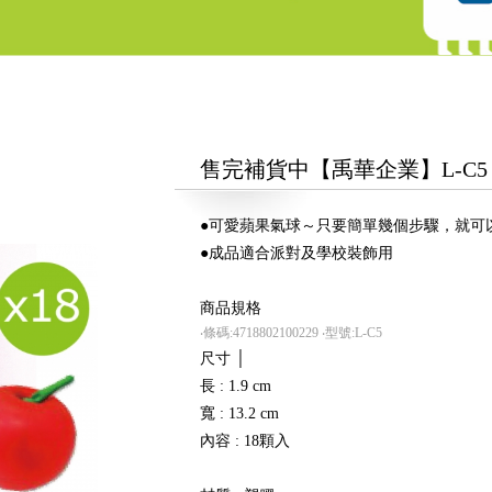
售完補貨中【禹華企業】L-C5
●可愛蘋果氣球～只要簡單幾個步驟，就可
●成品適合派對及學校裝飾用
商品規格
‧條碼:4718802100229
‧型號:L-C5
尺寸 │
長 : 1.9 cm
寬 : 13.2 cm
內容 : 18顆入