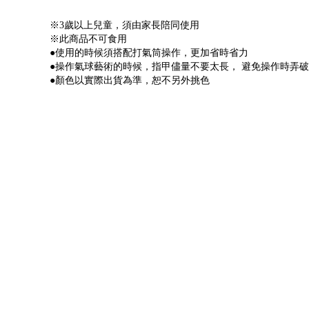
※3歲以上兒童，須由家長陪同使用
※此商品不可食用
●使用的時候須搭配打氣筒操作，更加省時省力
●操作氣球藝術的時候，指甲儘量不要太長， 避免操作時弄
●顏色以實際出貨為準，恕不另外挑色