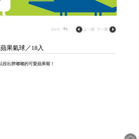
 蘋果氣球／18入
以捏出胖嘟嘟的可愛蘋果喔！