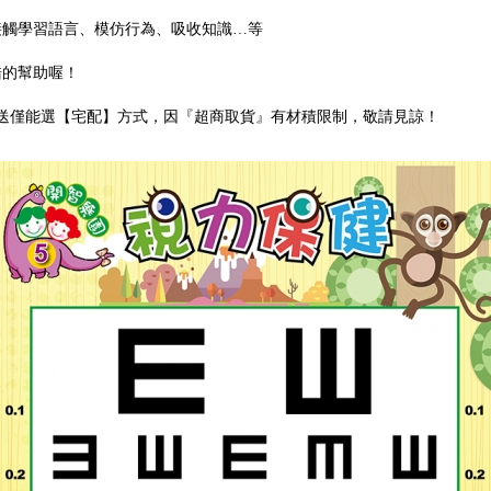
接觸學習語言、模仿行為、吸收知識…等
錯的幫助喔！
)，寄送僅能選【宅配】方式，因『超商取貨』有材積限制，敬請見諒！