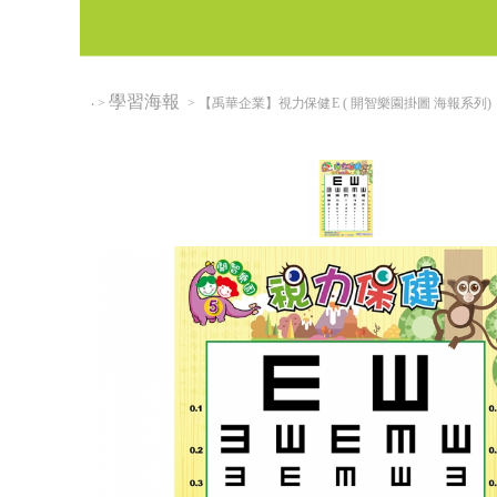
學習海報
‧
>
> 【禹華企業】視力保健E ( 開智樂園掛圖 海報系列)