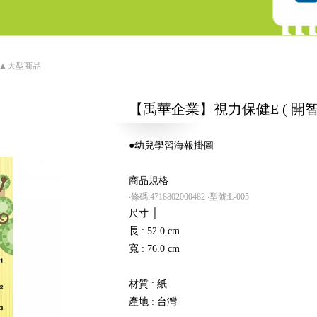
 ▲大型商品
【禹華企業】視力保健E ( 開
●幼兒學習海報掛圖
商品規格
‧條碼:4718802000482
‧型號:L-005
尺寸 │
長 : 52.0 cm
寬 : 76.0 cm
材質 : 紙
產地 : 台灣