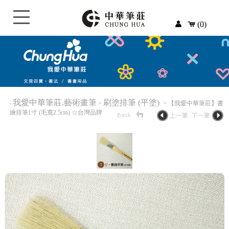
(0)
我愛中華筆莊.藝術畫筆
刷塗排筆 (平塗)
‧
>
> 【我愛中華筆莊】書
繪排筆1寸 (毛寬2.5cm) ☆台灣品牌