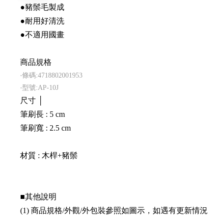
●豬鬃毛製成
●耐用好清洗
●不適用國畫
商品規格
‧條碼:4718802001953
‧型號:AP-10J
尺寸 │
筆刷長 : 5 cm
筆刷寬 : 2.5 cm
材質 : 木桿+豬鬃
■其他說明
(1) 商品規格/外觀/外包裝參照如圖示，如遇有更新情況