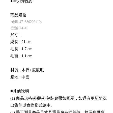
●筆刃彈性好
商品規格
‧條碼:4718802021104
‧型號:AT-10
尺寸 │
總長 : 21 cm
毛長 : 1.7 cm
毛寬 : 1.1 cm
材質 : 木桿+尼龍毛
產地 : 中國
■其他說明
(1) 商品規格/外觀/外包裝參照如圖示，如遇有更新情況
出貨則以實際樣式為主。
(2) 手工測量商品尺寸及重量會有誤差值，標示僅供參