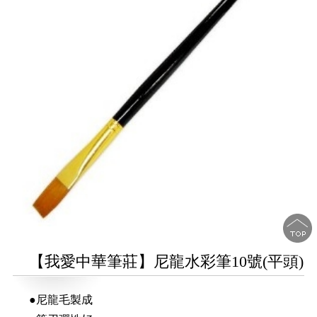
【我愛中華筆莊】尼龍水彩筆10號(平頭)
●尼龍毛製成