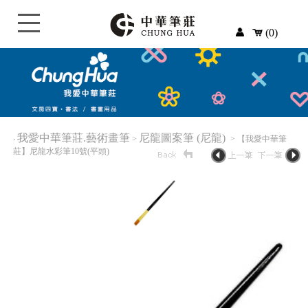
(0)
我愛中華筆莊.藝術畫筆
尼龍圖案筆 (尼龍)
‧
>
> 【我愛中華筆
莊】尼龍水彩筆10號(平頭)