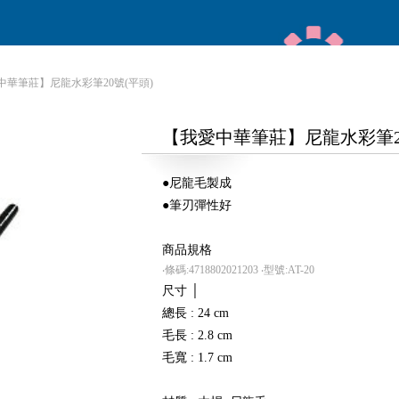
中華筆莊】尼龍水彩筆20號(平頭)
【我愛中華筆莊】尼龍水彩筆20
●尼龍毛製成
●筆刃彈性好
商品規格
‧條碼:4718802021203
‧型號:AT-20
尺寸 │
總長 : 24 cm
毛長 : 2.8 cm
毛寬 : 1.7 cm