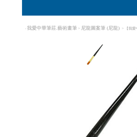
我愛中華筆莊.藝術畫筆
尼龍圖案筆 (尼龍)
‧
>
> 【我愛