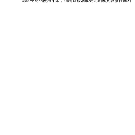
為延長商品使用年限，請勿直接沾取亮光劑或具黏膠性顏料