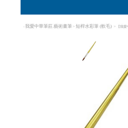
我愛中華筆莊.藝術畫筆
短桿水彩筆 (軟毛)
‧
>
> 【我愛