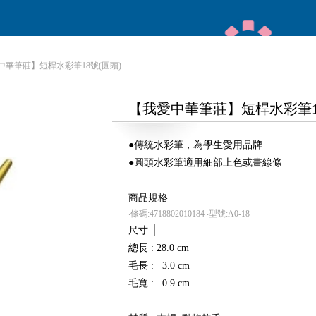
中華筆莊】短桿水彩筆18號(圓頭)
【我愛中華筆莊】短桿水彩筆18
●傳統水彩筆，為學生愛用品牌
●圓頭水彩筆適用細部上色或畫線條
商品規格
‧條碼:4718802010184
‧型號:A0-18
尺寸 │
總長 : 28.0 cm
毛長 : 3.0 cm
毛寬 : 0.9 cm