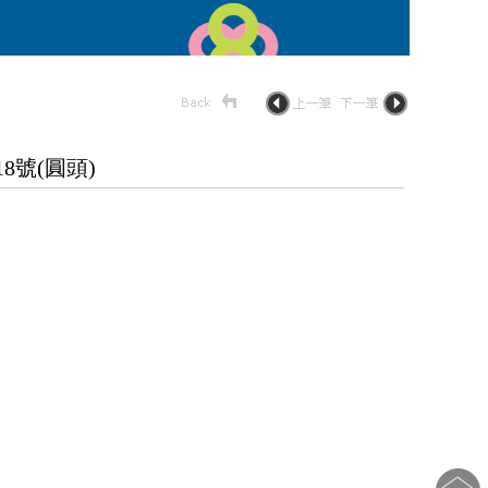
號(圓頭)