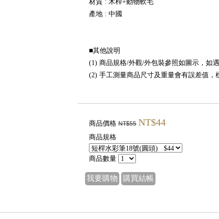
材質 : 木桿+動物軟毛
產地 : 中國
■其他說明
(1) 商品規格/外觀/外包裝參照如圖示，
(2) 手工測量商品尺寸及重量會有誤差值
NT$44
商品價格
NT$55
商品規格
商品數量
我要購物
購買結帳