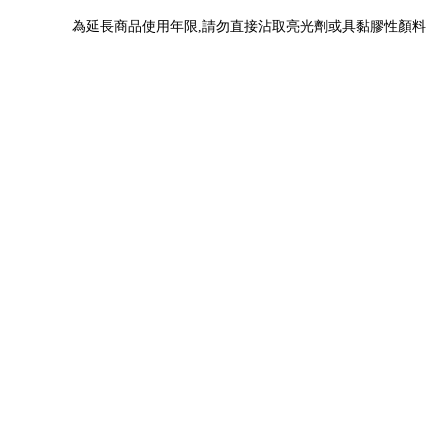
為延長商品使用年限,請勿直接沾取亮光劑或具黏膠性顏料