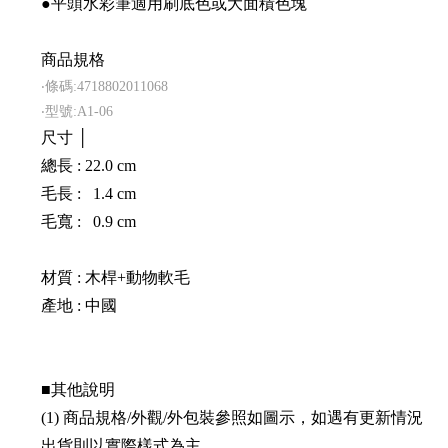
●平頭水彩筆適用刷底色或大面積色塊
商品規格
‧條碼:4718802011068
‧型號:A1-06
尺寸 │
總長 : 22.0 cm
毛長 : 1.4 cm
毛寬 : 0.9 cm
材質 : 木桿+動物軟毛
產地 : 中國
■其他說明
(1) 商品規格/外觀/外包裝參照如圖示，如遇有更新情況
出貨則以實際樣式為主。