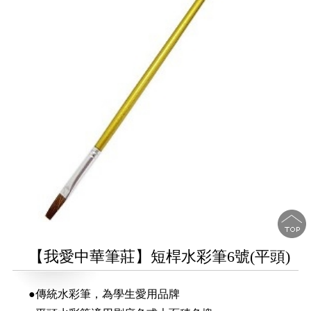
【我愛中華筆莊】短桿水彩筆6號(平頭)
●傳統水彩筆，為學生愛用品牌