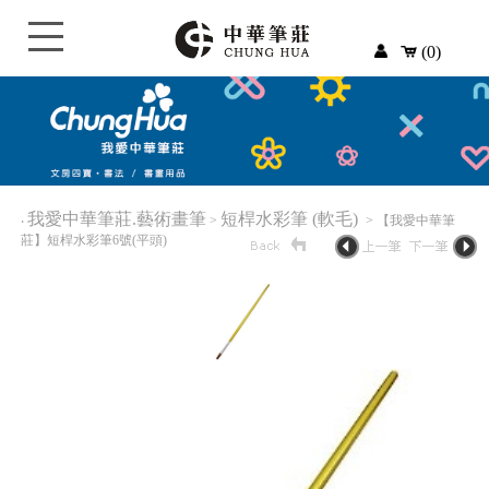
(0)
我愛中華筆莊.藝術畫筆
短桿水彩筆 (軟毛)
‧
>
> 【我愛中華筆
莊】短桿水彩筆6號(平頭)