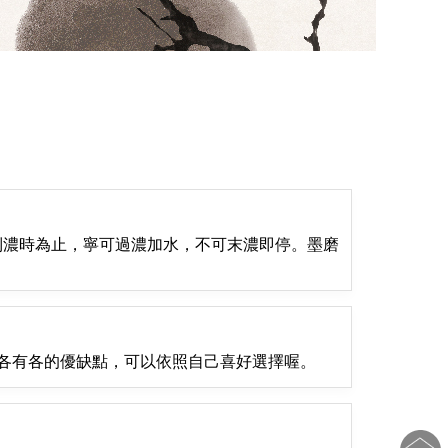
到濃時為止，寧可過濃加水，不可末濃即停。墨磨
汁各有各的優缺點，可以依照自己喜好選擇喔。