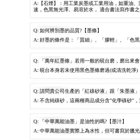
A:【石煙】：用工業炭墨或工業用油，如重油、
速，色黑無光澤、易溶於水， 適合書法寫作書之透
Q: 如何辨別墨的品質?【墨條】
A: 好墨的條件是：「質細」、「膠輕」、「色
Q: 「萬年紅墨條」若用一般的硯台磨，磨出來
A: 硯台本身若未使用黑色墨條磨過(或清洗乾淨
Q: 請問貴公司生產的「紅硃砂液」跟「朱墨液」
A: 不含純硃砂，這兩種商品成分含”化學硃砂
Q: 「中華萬能油墨」是油性的嗎?【墨汁】
A: 中華萬能油墨實際上為水性，但可書寫於臘光