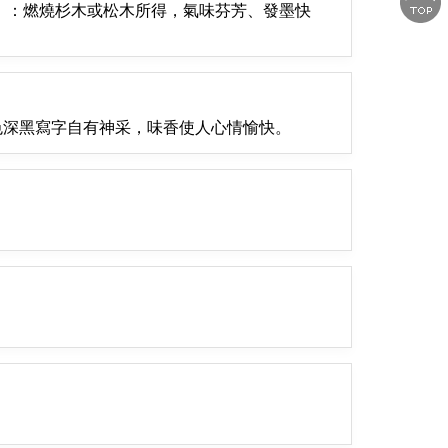
煙】：燃燒杉木或松木所得，氣味芬芳、發墨快
色深黑寫字自有神采，味香使人心情愉快。