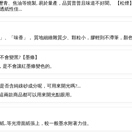
瀝青、焦油等燒製, 易於量產，品質普普且味道不好聞。 【松
紙性佳...
黑」、「味香」， 質地細緻雜質少、顆粒小，膠輕則不滯筆，顏
會不會變黑?【墨條】
)，是不會讓紅墨條變色的。
是否含純硃砂成分呢，可用來開光嗎?...
”，這兩款商品都可以用來開光點眼用。
紙..等光滑面紙張上，較一般墨水附著力佳。