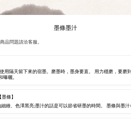
墨條墨汁
商品問題請洽客服。
要使用隔天留下來的宿墨。磨墨時，墨身要直。 用力穩磨，要磨
和曝曬。
【墨條】
質地細緻、色澤黑亮;墨汁的話是可以節省研墨的時間。 墨條與墨