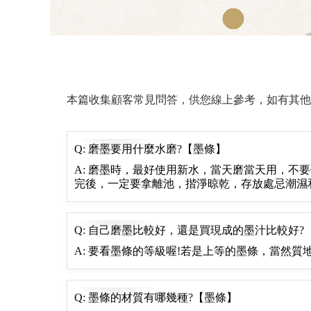
本篇收集顧客常見問答，供您線上參考，如有其他
Q: 磨墨要用什麼水磨?【墨條】
A: 磨墨時，最好使用新水，當天磨當天用，不
完後，一定要拿離池，揩淨晾乾，存放處忌潮濕
Q: 自己磨墨比較好，還是買現成的墨汁比較好?
A: 要看墨條的等級喔!若是上等的墨條，當然
Q: 墨條的材質有哪幾種?【墨條】