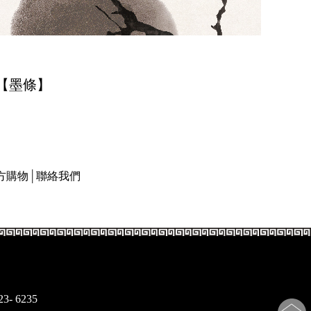
【墨條】
方購物
│
聯絡我們
23- 6235