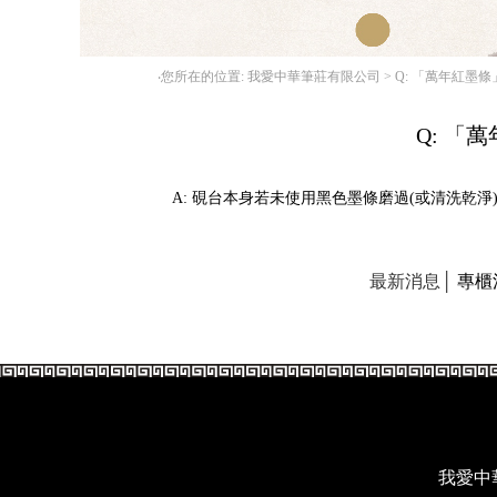
‧您所在的位置: 我愛中華筆莊有限公司 >
Q: 「萬年紅墨
Q: 
A: 硯台本身若未使用黑色墨條磨過(或清洗乾
最新消息│
專櫃
我愛中