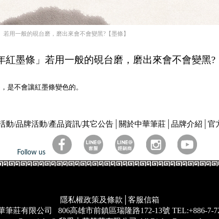
條」若用一般的硯台磨，磨出來會不會變黑?【墨條】
「萬年紅墨條」若用一般的硯台磨，磨出來會不會變黑?
淨)，是不會讓紅墨條變色的。
活動
/
品牌活動
/
產品資訊
/
其它公告
│
關於中華筆莊
│
品牌介紹
│
官
Follow us
隱私權政策及條款
│
客服信箱
華筆莊有限公司
806高雄市前鎮區瑞隆路172-13號
TEL:+886-7-7