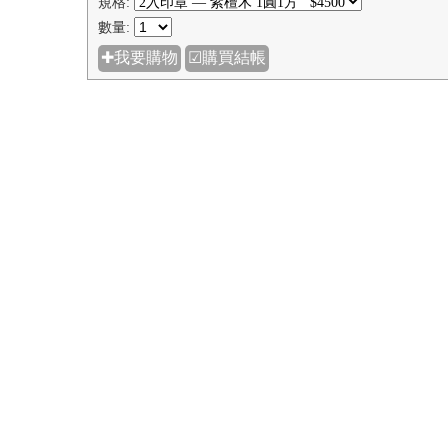
【圓和樂】2入印章 — 紫檀木 ★ 臍帶章╱肚臍章
╱發財章╱胎毛章
NT$4500
NT$5800
規格:
數量:
✚我要購物
☑購買結帳