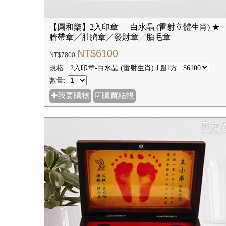
【圓和樂】2入印章 — 白水晶 (雷射立體生肖) ★
臍帶章╱肚臍章╱發財章╱胎毛章
NT$6100
NT$7800
規格:
數量:
✚我要購物
☑購買結帳