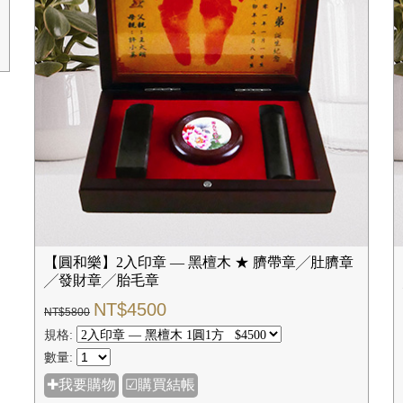
【圓和樂】2入印章 — 黑檀木 ★ 臍帶章╱肚臍章
╱發財章╱胎毛章
NT$4500
NT$5800
規格:
數量:
✚我要購物
☑購買結帳