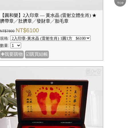
【圓和樂】2入印章 — 黃水晶 (雷射立體生肖) ★
臍帶章╱肚臍章╱發財章╱胎毛章
NT$6100
NT$7800
規格:
數量:
✚我要購物
☑購買結帳