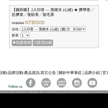
【圓和樂】2入印章 — 黑檀木 (心經) ★ 臍帶章╱
肚臍章╱發財章╱胎毛章