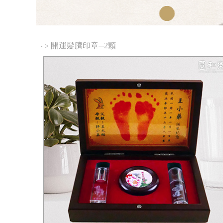
開運髮臍印章─2顆
‧
>