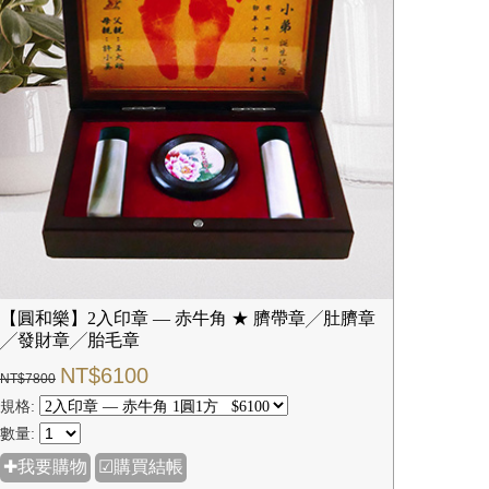
【圓和樂】2入印章 — 赤牛角 ★ 臍帶章╱肚臍章
╱發財章╱胎毛章
NT$6100
NT$7800
規格:
數量:
✚我要購物
☑購買結帳