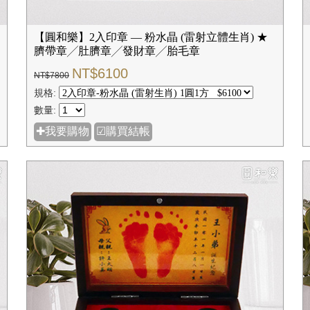
【圓和樂】2入印章 — 粉水晶 (雷射立體生肖) ★
臍帶章╱肚臍章╱發財章╱胎毛章
NT$6100
NT$7800
規格:
數量:
✚我要購物
☑購買結帳