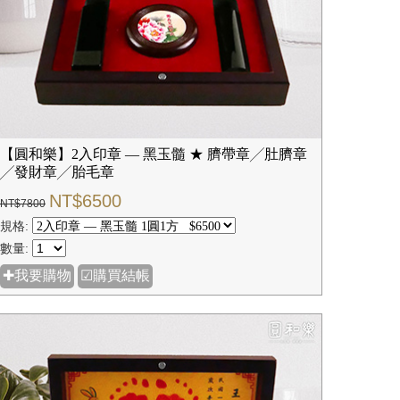
【圓和樂】2入印章 — 黑玉髓 ★ 臍帶章╱肚臍章
╱發財章╱胎毛章
NT$6500
NT$7800
規格:
數量:
✚我要購物
☑購買結帳