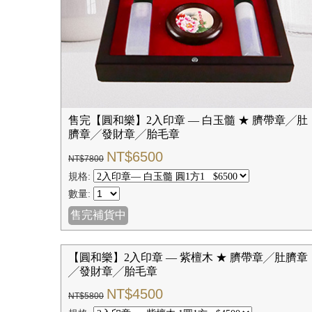
售完【圓和樂】2入印章 — 白玉髓 ★ 臍帶章╱肚
臍章╱發財章╱胎毛章
NT$6500
NT$7800
規格:
數量:
售完補貨中