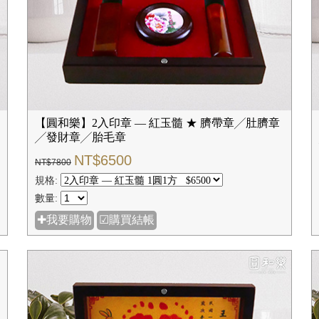
【圓和樂】2入印章 — 紅玉髓 ★ 臍帶章╱肚臍章
╱發財章╱胎毛章
NT$6500
NT$7800
規格:
數量:
✚我要購物
☑購買結帳