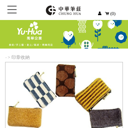
(0)
‧
>
印章收納