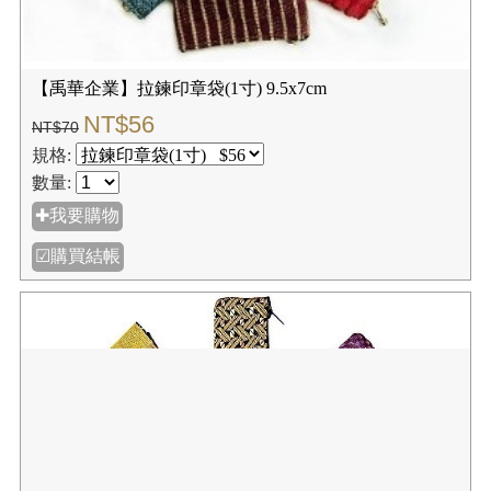
【禹華企業】拉鍊印章袋(1寸) 9.5x7cm
NT$56
NT$70
規格:
數量:
✚我要購物
☑購買結帳