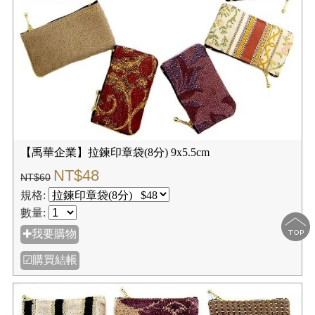
【禹華企業】拉鍊印章袋(8分) 9x5.5cm
NT$48
NT$60
規格:
數量:
✚我要購物
☑購買結帳