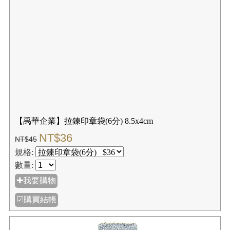
【禹華企業】拉鍊印章袋(6分) 8.5x4cm
NT$36
NT$45
規格:
數量:
✚我要購物
☑購買結帳