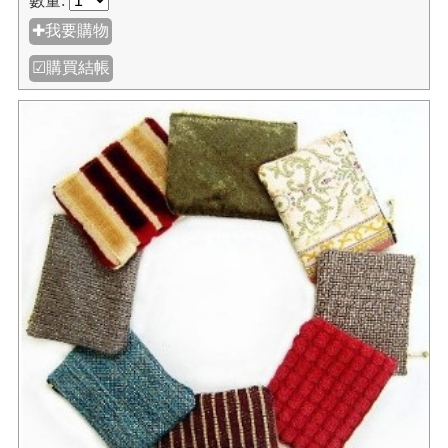
數量:
✚我要購物
☑購買結帳