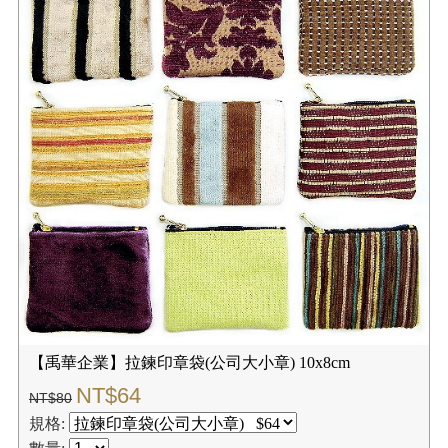
【禹華企業】拉鍊印章袋(公司大小章) 10x8cm
NT$64
NT$80
規格: