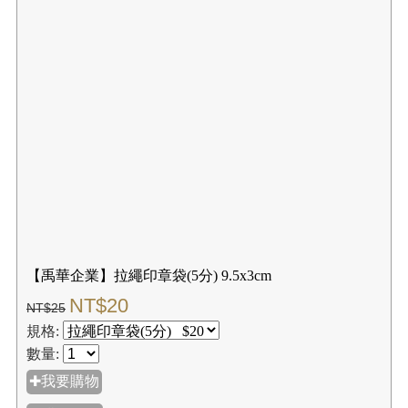
【禹華企業】拉繩印章袋(5分) 9.5x3cm
NT$20
NT$25
規格:
數量:
✚我要購物