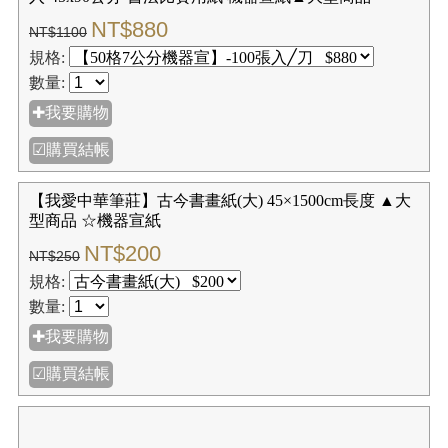
【我愛中華筆莊】50格7公分 (5x10 無九宮格) 6張入╱卷
6尺宣紙四開45x90公分-書法比賽用紙 機器宣紙▲大型商
品
NT$64
NT$80
規格: