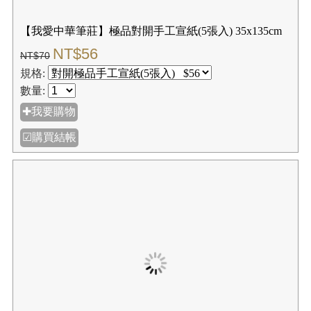
【我愛中華筆莊】古今書畫紙(大) 45×1500cm長度 ▲大
型商品 ☆機器宣紙
NT$200
NT$250
規格:
數量:
✚我要購物
☑購買結帳