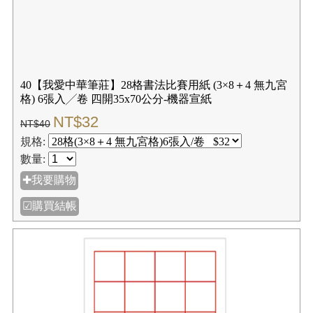
40【我愛中華筆莊】28格書法比賽用紙 (3×8＋4 無九宮
格) 6張入╱卷 四開35x70公分-機器宣紙
NT$32
NT$40
規格:
數量:
✚我要購物
☑購買結帳