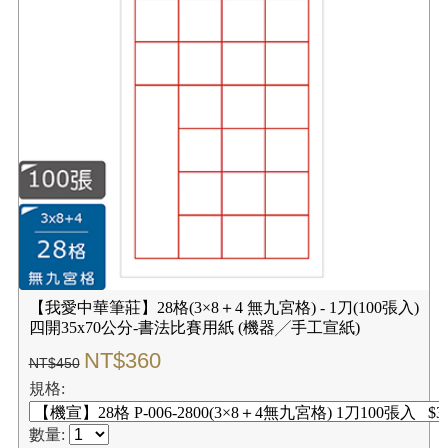
【我愛中華筆莊】28格(3×8＋4 無九宮格) - 1刀(100張入)
四開35x70公分-書法比賽用紙 (機器╱手工宣紙)
NT$360
NT$450
規格:
數量: