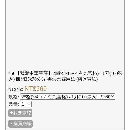
450【我愛中華筆莊】28格(3×8＋4 有九宮格) - 1刀(100張
入) 四開35x70公分-書法比賽用紙 (機器宣紙)
NT$360
NT$450
規格:
數量:
✚我要購物
☑購買結帳