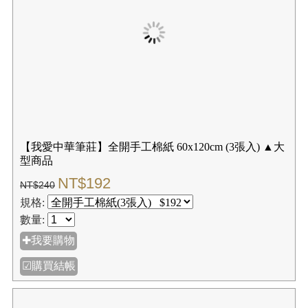
【我愛中華筆莊 】6格宣紙 9宮格 機器宣紙 100張╱包
每格8x8cm
NT$120
NT$150
規格:
數量:
✚我要購物
☑購買結帳