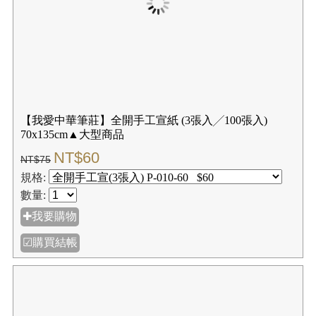
【我愛中華筆莊】古今書畫紙(小) 30×1500cm長度 ☆機
器宣紙
NT$160
NT$200
規格:
數量:
✚我要購物
☑購買結帳