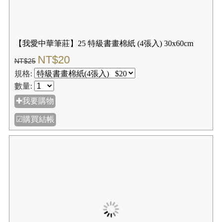
【我愛中華筆莊】萬年紅灑金長卷 (中) 23x2000cm 長度
自由剪裁 創作不受限
NT$336
NT$420
規格:
數量:
✚我要購物
☑購買結帳