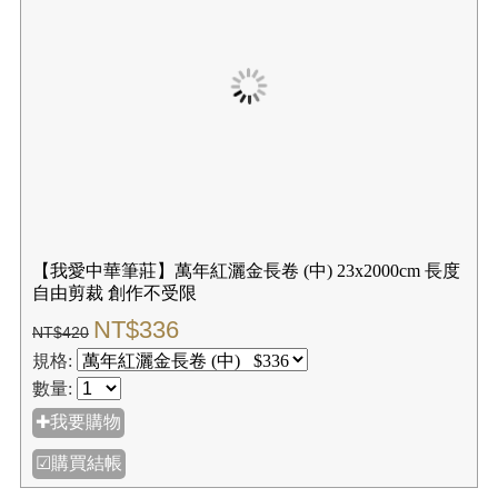
【我愛中華筆莊】特級書畫宣紙 35x70cm (4張入／卷)
★4K書法比賽用紙-空白 機器宣紙
NT$20
NT$25
規格:
數量:
✚我要購物
☑購買結帳