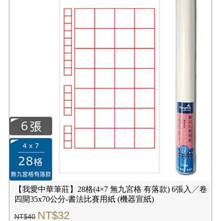
【我愛中華筆莊】28格(4×7 無九宮格 有落款) 6張入╱卷
四開35x70公分-書法比賽用紙 (機器宣紙)
NT$32
NT$40