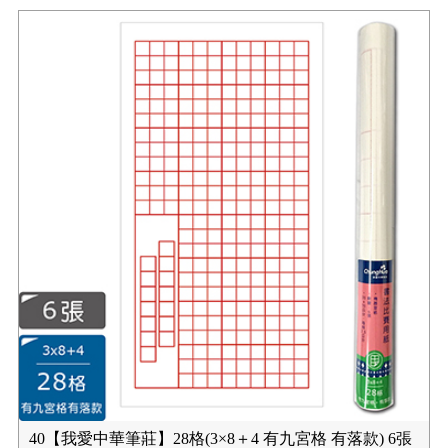
40【我愛中華筆莊】28格(3×8＋4 有九宮格 有落款) 6張