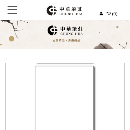
(0)
‧