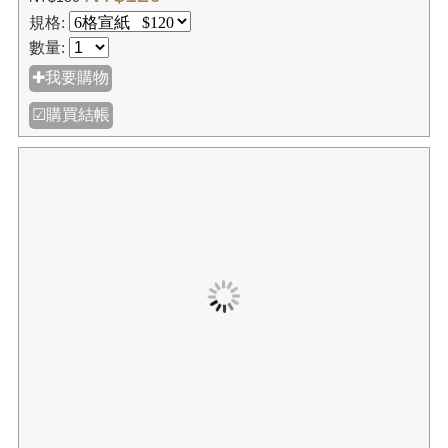
數量:
✚我要購物
☑購買結帳
【我愛中華筆莊】全開手工宣紙 (3張入╱100張入)