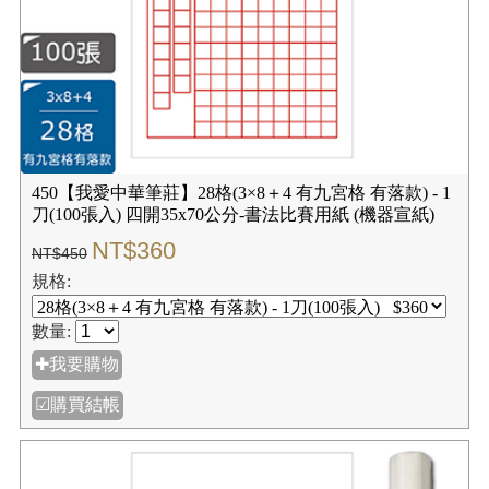
450【我愛中華筆莊】28格(3×8＋4 有九宮格 有落款) - 1
刀(100張入) 四開35x70公分-書法比賽用紙 (機器宣紙)
NT$360
NT$450
規格:
數量:
✚我要購物
☑購買結帳