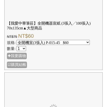
【我愛中華筆莊】古今書畫紙(中) 38×1500cm長度 ☆機
器宣紙
NT$176
NT$220
規格:
數量:
✚我要購物
☑購買結帳