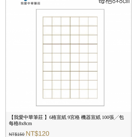
【我愛中華筆莊 】6格宣紙 9宮格 機器宣紙 100張╱包
每格8x8cm
NT$120
NT$150