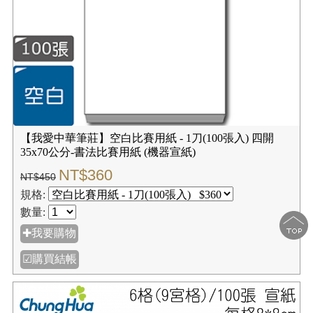
【我愛中華筆莊】空白比賽用紙 - 1刀(100張入) 四開
35x70公分-書法比賽用紙 (機器宣紙)
NT$360
NT$450
規格:
數量:
✚我要購物
☑購買結帳