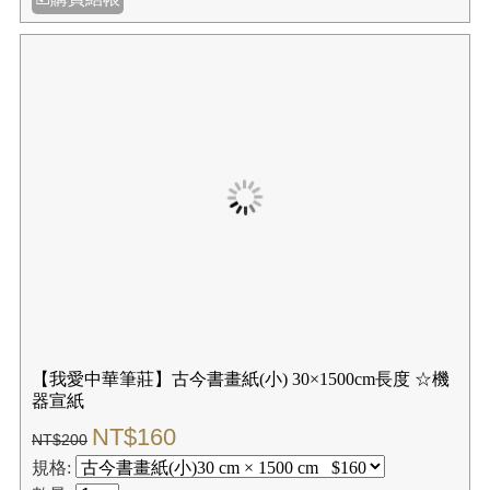
【我愛中華筆莊】50格7公分 (5x10 無九宮格) 1刀100張
入-45x90公分-書法比賽用紙 手工宣紙▲大型商品
NT$3360
NT$4200
規格:
數量:
✚我要購物
☑購買結帳