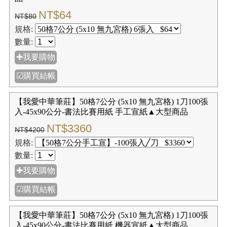
【我愛中華筆莊】28格(4×7 無九宮格 有落款) - 1刀(100
張入) ★四開35x70公分-書法比賽用紙 (機器宣紙)
NT$360
NT$450
規格:
數量:
✚我要購物
☑購買結帳