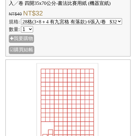
入╱卷 四開35x70公分-書法比賽用紙 (機器宣紙)
NT$32
NT$40
規格:
數量:
✚我要購物
☑購買結帳