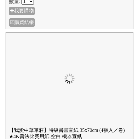
【我愛中華筆莊】50格7公分 (5x10 無九宮格) 1刀100張
入-45x90公分-書法比賽用紙 機器宣紙▲大型商品
NT$880
NT$1100
規格:
數量:
✚我要購物
☑購買結帳