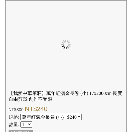
【我愛中華筆莊】極品對開手工宣紙(5張入) 35x135cm
NT$56
NT$70
規格:
數量:
✚我要購物