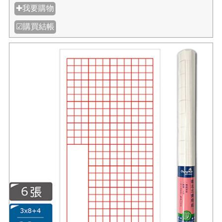
✚我要購物
☑購買結帳