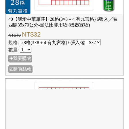
40【我愛中華筆莊】28格(3×8＋4 有九宮格) 6張入╱卷
四開35x70公分-書法比賽用紙 (機器宣紙)
NT$32
NT$40
規格:
數量:
✚我要購物
☑購買結帳