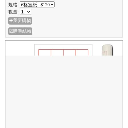
規格:
數量:
✚我要購物
☑購買結帳