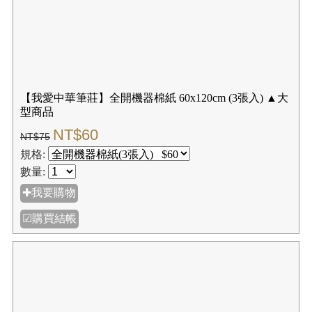
【我愛中華筆莊】萬年紅灑金長卷 (小) 17x2000cm 長度
自由剪裁 創作不受限
NT$240
NT$300
規格:
數量:
✚我要購物
☑購買結帳