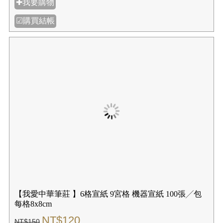
☑購買結帳
【我愛中華筆莊】全開機器宣紙 (3張入╱100張入)
70x135cm▲大型商品
NT$60
NT$75
規格: