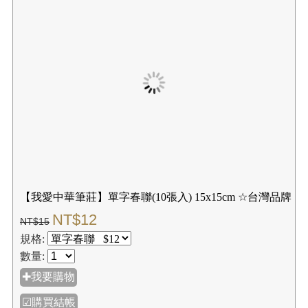
【我愛中華筆莊 】9格宣紙 9宮格 機器宣紙 100張╱包
每格6x8cm ☆篆體適用
NT$120
NT$150
規格:
數量:
✚我要購物
☑購買結帳